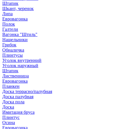
Штапик
Шкант, черенок
Липа
Евровагонка
Полок
Галтели
Вагонка "Штиль"
Нащельники
Грибок
Обналичка
Плинтусы
Уголок внутренний
Уголок наружный
Штапик
Лиственница
Евровагонка
Планкен
Доска террасно/палубная
Доска палубная
Доска пола
Доска
Имитация бруса
Плинтус
Осина
Евровагонка