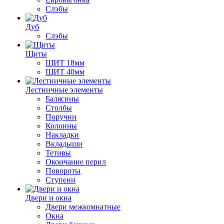
Слэбы
Дуб
Слэбы
Щиты
ЩИТ 18мм
ЩИТ 40мм
Лестничные элементы
Балясины
Столбы
Поручни
Колонны
Накладки
Вкладыши
Тетивы
Окончание перил
Повороты
Ступени
Двери и окна
Двери межкомнатные
Окна