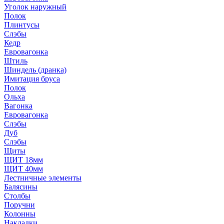
Уголок наружный
Полок
Плинтусы
Слэбы
Кедр
Евровагонка
Штиль
Шиндель (дранка)
Имитация бруса
Полок
Ольха
Вагонка
Евровагонка
Слэбы
Дуб
Слэбы
Щиты
ЩИТ 18мм
ЩИТ 40мм
Лестничные элементы
Балясины
Столбы
Поручни
Колонны
Накладки