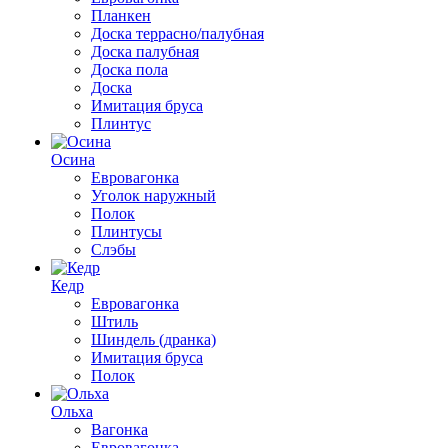
Планкен
Доска террасно/палубная
Доска палубная
Доска пола
Доска
Имитация бруса
Плинтус
Осина
Евровагонка
Уголок наружный
Полок
Плинтусы
Слэбы
Кедр
Евровагонка
Штиль
Шиндель (дранка)
Имитация бруса
Полок
Ольха
Вагонка
Евровагонка