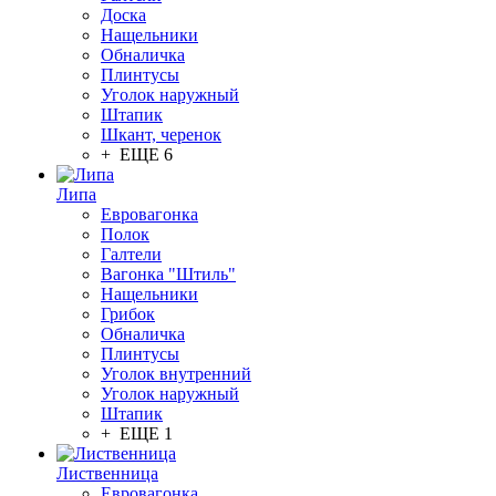
Доска
Нащельники
Обналичка
Плинтусы
Уголок наружный
Штапик
Шкант, черенок
+ ЕЩЕ 6
Липа
Евровагонка
Полок
Галтели
Вагонка "Штиль"
Нащельники
Грибок
Обналичка
Плинтусы
Уголок внутренний
Уголок наружный
Штапик
+ ЕЩЕ 1
Лиственница
Евровагонка