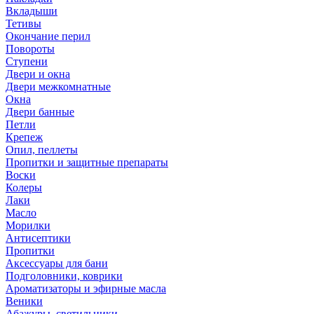
Вкладыши
Тетивы
Окончание перил
Повороты
Ступени
Двери и окна
Двери межкомнатные
Окна
Двери банные
Петли
Крепеж
Опил, пеллеты
Пропитки и защитные препараты
Воски
Колеры
Лаки
Масло
Морилки
Антисептики
Пропитки
Аксессуары для бани
Подголовники, коврики
Ароматизаторы и эфирные масла
Веники
Абажуры, светильники