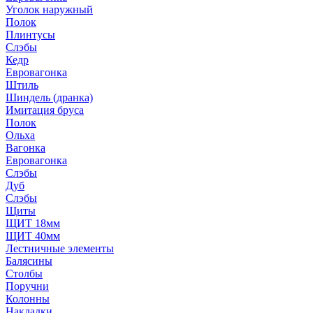
Уголок наружный
Полок
Плинтусы
Слэбы
Кедр
Евровагонка
Штиль
Шиндель (дранка)
Имитация бруса
Полок
Ольха
Вагонка
Евровагонка
Слэбы
Дуб
Слэбы
Щиты
ЩИТ 18мм
ЩИТ 40мм
Лестничные элементы
Балясины
Столбы
Поручни
Колонны
Накладки