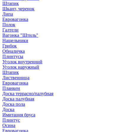
Штапик
Шкант, черенок
Липа
Евровагонка
Полок
Галтели
Вагонка "Штиль"
Нащельники
Грибок
Обналичка
Плинтусы
Уголок внутренний
Уголок наружный
Штапик
Лиственница
Евровагонка
Планкен
Доска террасно/палубная
Доска палубная
Доска пола
Доска
Имитация бруса
Плинтус
Осина
Евровагонка