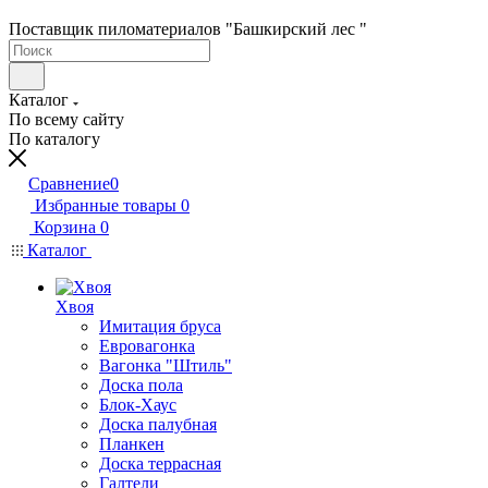
Поставщик пиломатериалов "Башкирский лес "
Каталог
По всему сайту
По каталогу
Сравнение
0
Избранные товары
0
Корзина
0
Каталог
Хвоя
Имитация бруса
Евровагонка
Вагонка "Штиль"
Доска пола
Блок-Хаус
Доска палубная
Планкен
Доска террасная
Галтели