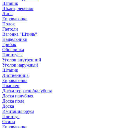
Штапик
Шкант, черенок
Липа
Евровагонка
Полок
Галтели
Вагонка "Штиль"
Нащельники
Грибок
Обналичка
Плинтусы
Уголок внутренний
Уголок наружный
Штапик
Лиственница
Евровагонка
Планкен
Доска террасно/палубная
Доска палубная
Доска пола
Доска
Имитация бруса
Плинтус
Осина
Евровагонка