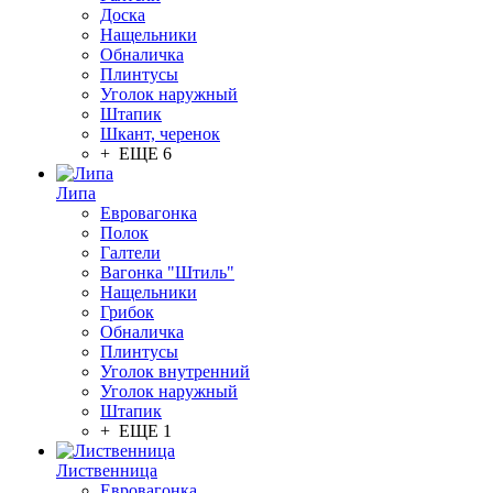
Доска
Нащельники
Обналичка
Плинтусы
Уголок наружный
Штапик
Шкант, черенок
+ ЕЩЕ 6
Липа
Евровагонка
Полок
Галтели
Вагонка "Штиль"
Нащельники
Грибок
Обналичка
Плинтусы
Уголок внутренний
Уголок наружный
Штапик
+ ЕЩЕ 1
Лиственница
Евровагонка