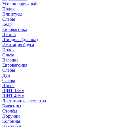
Уголок наружный
Полок
Плинтусы
Слэбы
Кедр
Евровагонка
Штиль
Шиндель (дранка)
Имитация бруса
Полок
Ольха
Вагонка
Евровагонка
Слэбы
Дуб
Слэбы
Щиты
ЩИТ 18мм
ЩИТ 40мм
Лестничные элементы
Балясины
Столбы
Поручни
Колонны
Накладки