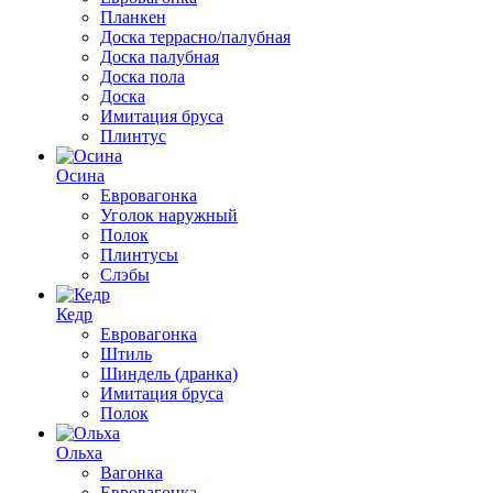
Планкен
Доска террасно/палубная
Доска палубная
Доска пола
Доска
Имитация бруса
Плинтус
Осина
Евровагонка
Уголок наружный
Полок
Плинтусы
Слэбы
Кедр
Евровагонка
Штиль
Шиндель (дранка)
Имитация бруса
Полок
Ольха
Вагонка
Евровагонка