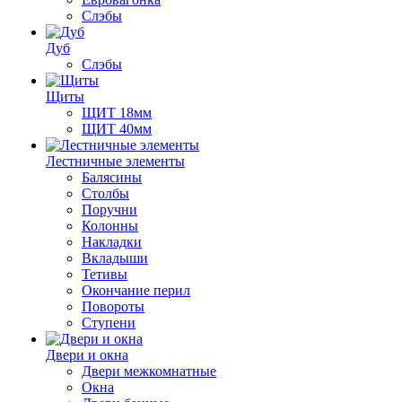
Слэбы
Дуб
Слэбы
Щиты
ЩИТ 18мм
ЩИТ 40мм
Лестничные элементы
Балясины
Столбы
Поручни
Колонны
Накладки
Вкладыши
Тетивы
Окончание перил
Повороты
Ступени
Двери и окна
Двери межкомнатные
Окна