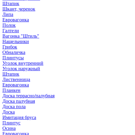
Штапик
Шкант, черенок
Липа
Евровагонка
Полок
Галтели
Вагонка "Штиль"
Нащельники
Грибок
Обналичка
Плинтусы
Уголок внутренний
Уголок наружный
Штапик
Лиственница
Евровагонка
Планкен
Доска террасно/палубная
Доска палубная
Доска пола
Доска
Имитация бруса
Плинтус
Осина
Евровагонка