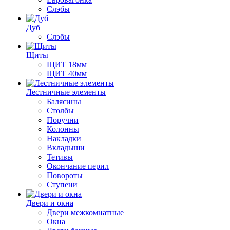
Слэбы
Дуб
Слэбы
Щиты
ЩИТ 18мм
ЩИТ 40мм
Лестничные элементы
Балясины
Столбы
Поручни
Колонны
Накладки
Вкладыши
Тетивы
Окончание перил
Повороты
Ступени
Двери и окна
Двери межкомнатные
Окна