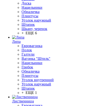
Доска
Нащельники
Обналичка
Плинтусы
Уголок наружный
Штапик
Шкант, черенок
+ ЕЩЕ 6
Липа
Евровагонка
Полок
Галтели
Вагонка "Штиль"
Нащельники
Грибок
Обналичка
Плинтусы
Уголок внутренний
Уголок наружный
Штапик
+ ЕЩЕ 1
Лиственница
Евровагонка