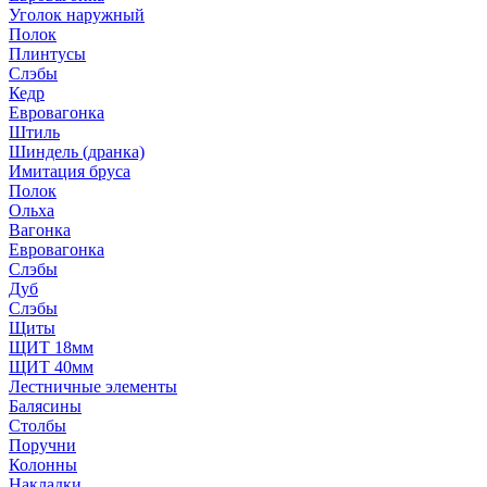
Уголок наружный
Полок
Плинтусы
Слэбы
Кедр
Евровагонка
Штиль
Шиндель (дранка)
Имитация бруса
Полок
Ольха
Вагонка
Евровагонка
Слэбы
Дуб
Слэбы
Щиты
ЩИТ 18мм
ЩИТ 40мм
Лестничные элементы
Балясины
Столбы
Поручни
Колонны
Накладки