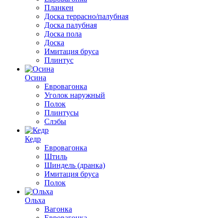
Планкен
Доска террасно/палубная
Доска палубная
Доска пола
Доска
Имитация бруса
Плинтус
Осина
Евровагонка
Уголок наружный
Полок
Плинтусы
Слэбы
Кедр
Евровагонка
Штиль
Шиндель (дранка)
Имитация бруса
Полок
Ольха
Вагонка
Евровагонка