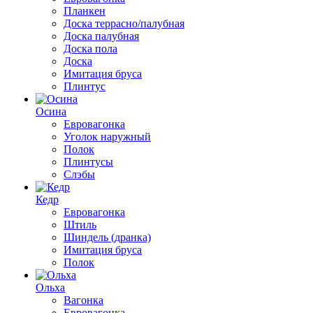
Планкен
Доска террасно/палубная
Доска палубная
Доска пола
Доска
Имитация бруса
Плинтус
Осина
Евровагонка
Уголок наружный
Полок
Плинтусы
Слэбы
Кедр
Евровагонка
Штиль
Шиндель (дранка)
Имитация бруса
Полок
Ольха
Вагонка
Евровагонка