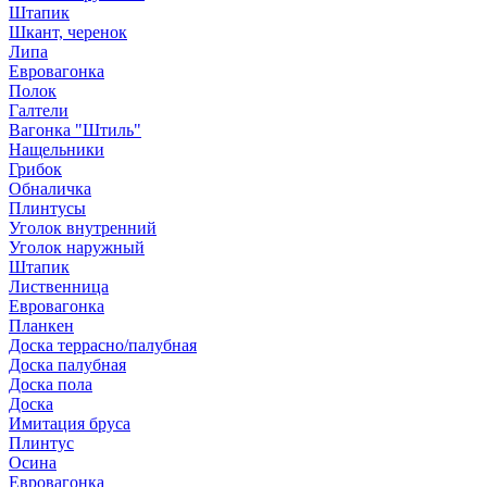
Штапик
Шкант, черенок
Липа
Евровагонка
Полок
Галтели
Вагонка "Штиль"
Нащельники
Грибок
Обналичка
Плинтусы
Уголок внутренний
Уголок наружный
Штапик
Лиственница
Евровагонка
Планкен
Доска террасно/палубная
Доска палубная
Доска пола
Доска
Имитация бруса
Плинтус
Осина
Евровагонка