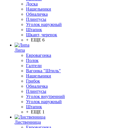
Доска
Нащельники
Обналичка
Плинтусы
Уголок наружный
Штапик
Шкант, черенок
+ ЕЩЕ 6
Липа
Евровагонка
Полок
Галтели
Вагонка "Штиль"
Нащельники
Грибок
Обналичка
Плинтусы
Уголок внутренний
Уголок наружный
Штапик
+ ЕЩЕ 1
Лиственница
Евровагонка