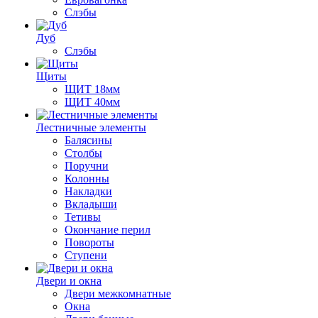
Слэбы
Дуб
Слэбы
Щиты
ЩИТ 18мм
ЩИТ 40мм
Лестничные элементы
Балясины
Столбы
Поручни
Колонны
Накладки
Вкладыши
Тетивы
Окончание перил
Повороты
Ступени
Двери и окна
Двери межкомнатные
Окна