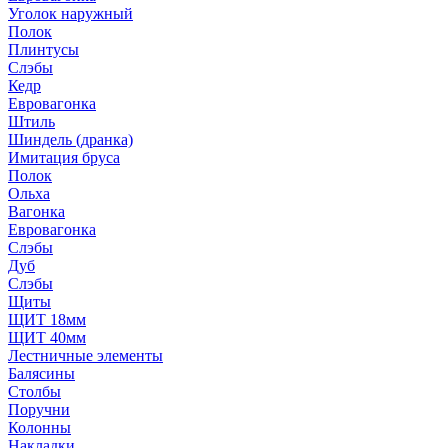
Уголок наружный
Полок
Плинтусы
Слэбы
Кедр
Евровагонка
Штиль
Шиндель (дранка)
Имитация бруса
Полок
Ольха
Вагонка
Евровагонка
Слэбы
Дуб
Слэбы
Щиты
ЩИТ 18мм
ЩИТ 40мм
Лестничные элементы
Балясины
Столбы
Поручни
Колонны
Накладки