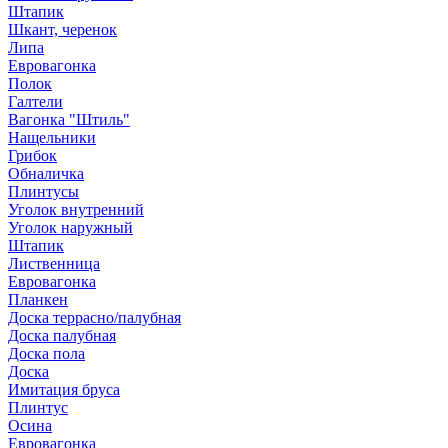
Штапик
Шкант, черенок
Липа
Евровагонка
Полок
Галтели
Вагонка "Штиль"
Нащельники
Грибок
Обналичка
Плинтусы
Уголок внутренний
Уголок наружный
Штапик
Лиственница
Евровагонка
Планкен
Доска террасно/палубная
Доска палубная
Доска пола
Доска
Имитация бруса
Плинтус
Осина
Евровагонка