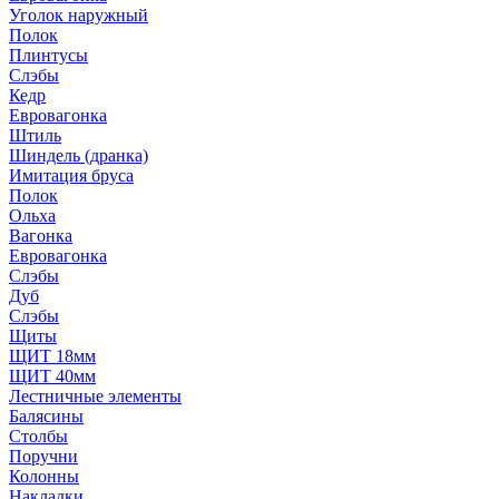
Уголок наружный
Полок
Плинтусы
Слэбы
Кедр
Евровагонка
Штиль
Шиндель (дранка)
Имитация бруса
Полок
Ольха
Вагонка
Евровагонка
Слэбы
Дуб
Слэбы
Щиты
ЩИТ 18мм
ЩИТ 40мм
Лестничные элементы
Балясины
Столбы
Поручни
Колонны
Накладки