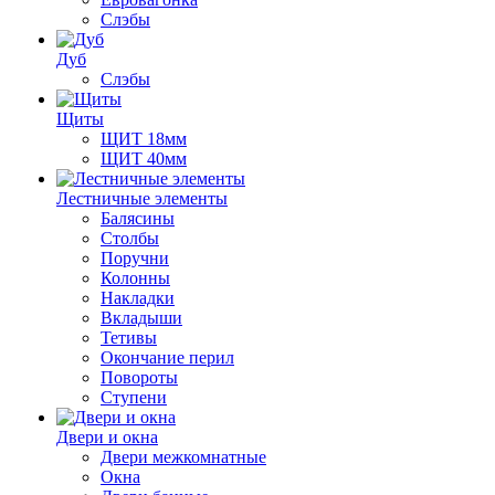
Слэбы
Дуб
Слэбы
Щиты
ЩИТ 18мм
ЩИТ 40мм
Лестничные элементы
Балясины
Столбы
Поручни
Колонны
Накладки
Вкладыши
Тетивы
Окончание перил
Повороты
Ступени
Двери и окна
Двери межкомнатные
Окна