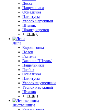
Доска
Нащельники
Обналичка
Плинтусы
Уголок наружный
Штапик
Шкант, черенок
+ ЕЩЕ 6
Липа
Евровагонка
Полок
Галтели
Вагонка "Штиль"
Нащельники
Грибок
Обналичка
Плинтусы
Уголок внутренний
Уголок наружный
Штапик
+ ЕЩЕ 1
Лиственница
Евровагонка