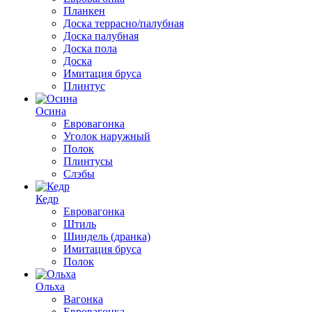
Планкен
Доска террасно/палубная
Доска палубная
Доска пола
Доска
Имитация бруса
Плинтус
Осина
Евровагонка
Уголок наружный
Полок
Плинтусы
Слэбы
Кедр
Евровагонка
Штиль
Шиндель (дранка)
Имитация бруса
Полок
Ольха
Вагонка
Евровагонка