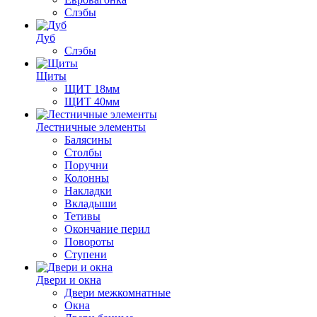
Слэбы
Дуб
Слэбы
Щиты
ЩИТ 18мм
ЩИТ 40мм
Лестничные элементы
Балясины
Столбы
Поручни
Колонны
Накладки
Вкладыши
Тетивы
Окончание перил
Повороты
Ступени
Двери и окна
Двери межкомнатные
Окна