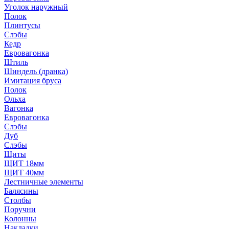
Уголок наружный
Полок
Плинтусы
Слэбы
Кедр
Евровагонка
Штиль
Шиндель (дранка)
Имитация бруса
Полок
Ольха
Вагонка
Евровагонка
Слэбы
Дуб
Слэбы
Щиты
ЩИТ 18мм
ЩИТ 40мм
Лестничные элементы
Балясины
Столбы
Поручни
Колонны
Накладки