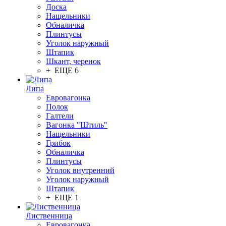
Доска
Нащельники
Обналичка
Плинтусы
Уголок наружный
Штапик
Шкант, черенок
+ ЕЩЕ 6
Липа
Евровагонка
Полок
Галтели
Вагонка "Штиль"
Нащельники
Грибок
Обналичка
Плинтусы
Уголок внутренний
Уголок наружный
Штапик
+ ЕЩЕ 1
Лиственница
Евровагонка