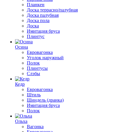
Планкен
Доска террасно/палубная
Доска палубная
Доска пола
Доска
Имитация бруса
Плинтус
Осина
Евровагонка
Уголок наружный
Полок
Плинтусы
Слэбы
Кедр
Евровагонка
Штиль
Шиндель (дранка)
Имитация бруса
Полок
Ольха
Вагонка
Евровагонка