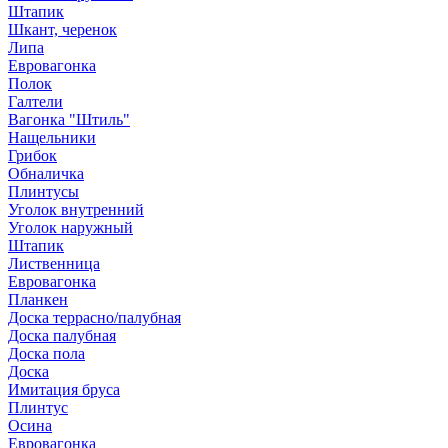
Штапик
Шкант, черенок
Липа
Евровагонка
Полок
Галтели
Вагонка "Штиль"
Нащельники
Грибок
Обналичка
Плинтусы
Уголок внутренний
Уголок наружный
Штапик
Лиственница
Евровагонка
Планкен
Доска террасно/палубная
Доска палубная
Доска пола
Доска
Имитация бруса
Плинтус
Осина
Евровагонка