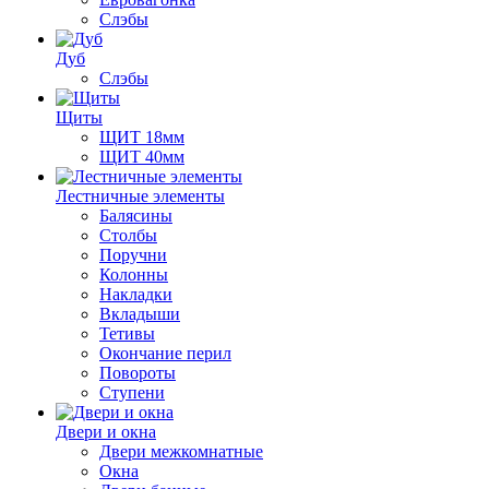
Слэбы
Дуб
Слэбы
Щиты
ЩИТ 18мм
ЩИТ 40мм
Лестничные элементы
Балясины
Столбы
Поручни
Колонны
Накладки
Вкладыши
Тетивы
Окончание перил
Повороты
Ступени
Двери и окна
Двери межкомнатные
Окна