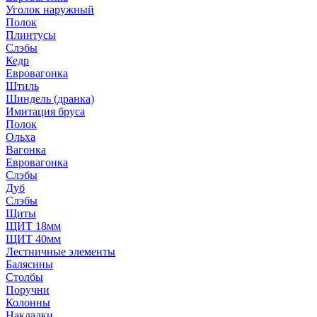
Уголок наружный
Полок
Плинтусы
Слэбы
Кедр
Евровагонка
Штиль
Шиндель (дранка)
Имитация бруса
Полок
Ольха
Вагонка
Евровагонка
Слэбы
Дуб
Слэбы
Щиты
ЩИТ 18мм
ЩИТ 40мм
Лестничные элементы
Балясины
Столбы
Поручни
Колонны
Накладки