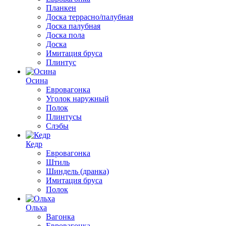
Планкен
Доска террасно/палубная
Доска палубная
Доска пола
Доска
Имитация бруса
Плинтус
Осина
Евровагонка
Уголок наружный
Полок
Плинтусы
Слэбы
Кедр
Евровагонка
Штиль
Шиндель (дранка)
Имитация бруса
Полок
Ольха
Вагонка
Евровагонка