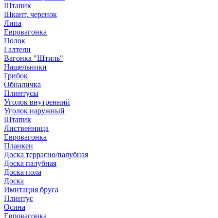
Штапик
Шкант, черенок
Липа
Евровагонка
Полок
Галтели
Вагонка "Штиль"
Нащельники
Грибок
Обналичка
Плинтусы
Уголок внутренний
Уголок наружный
Штапик
Лиственница
Евровагонка
Планкен
Доска террасно/палубная
Доска палубная
Доска пола
Доска
Имитация бруса
Плинтус
Осина
Евровагонка