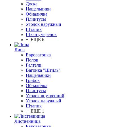
Доска
Нащельники
Обналичка
Плинтусы
Уголок наружный
Штапик
Шкант, черенок
+ ЕЩЕ 6
Липа
Евровагонка
Полок
Галтели
Вагонка "Штиль"
Нащельники
Грибок
Обналичка
Плинтусы
Уголок внутренний
Уголок наружный
Штапик
+ ЕЩЕ 1
Лиственница
Евровагонка