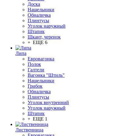
Доска
Нащельники
Обналичка
Плинтусы
Уголок наружный
Штапик
Шкант, черенок
+ ЕЩЕ 6
Липа
Евровагонка
Полок
Галтели
Вагонка "Штиль"
Нащельники
Грибок
Обналичка
Плинтусы
Уголок внутренний
Уголок наружный
Штапик
+ ЕЩЕ 1
Лиственница
Евровагонка