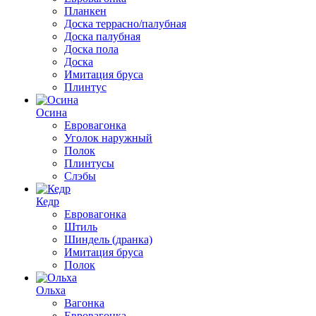
Планкен
Доска террасно/палубная
Доска палубная
Доска пола
Доска
Имитация бруса
Плинтус
Осина
Евровагонка
Уголок наружный
Полок
Плинтусы
Слэбы
Кедр
Евровагонка
Штиль
Шиндель (дранка)
Имитация бруса
Полок
Ольха
Вагонка
Евровагонка