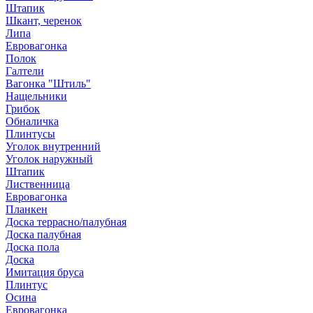
Штапик
Шкант, черенок
Липа
Евровагонка
Полок
Галтели
Вагонка "Штиль"
Нащельники
Грибок
Обналичка
Плинтусы
Уголок внутренний
Уголок наружный
Штапик
Лиственница
Евровагонка
Планкен
Доска террасно/палубная
Доска палубная
Доска пола
Доска
Имитация бруса
Плинтус
Осина
Евровагонка