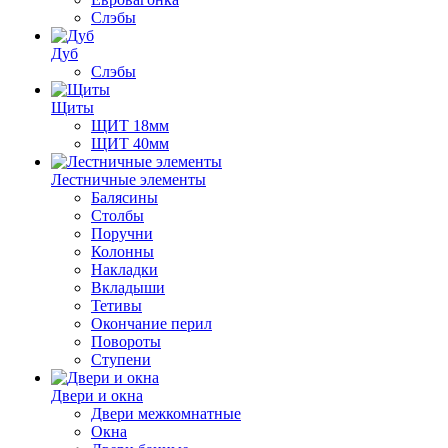
Слэбы
Дуб
Слэбы
Щиты
ЩИТ 18мм
ЩИТ 40мм
Лестничные элементы
Балясины
Столбы
Поручни
Колонны
Накладки
Вкладыши
Тетивы
Окончание перил
Повороты
Ступени
Двери и окна
Двери межкомнатные
Окна