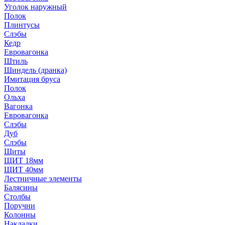
Уголок наружный
Полок
Плинтусы
Слэбы
Кедр
Евровагонка
Штиль
Шиндель (дранка)
Имитация бруса
Полок
Ольха
Вагонка
Евровагонка
Слэбы
Дуб
Слэбы
Щиты
ЩИТ 18мм
ЩИТ 40мм
Лестничные элементы
Балясины
Столбы
Поручни
Колонны
Накладки