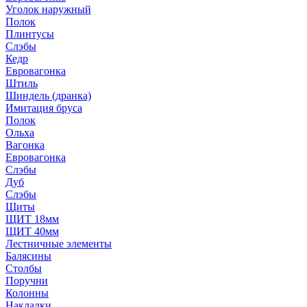
Уголок наружный
Полок
Плинтусы
Слэбы
Кедр
Евровагонка
Штиль
Шиндель (дранка)
Имитация бруса
Полок
Ольха
Вагонка
Евровагонка
Слэбы
Дуб
Слэбы
Щиты
ЩИТ 18мм
ЩИТ 40мм
Лестничные элементы
Балясины
Столбы
Поручни
Колонны
Накладки