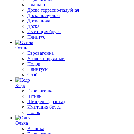
Планкен
Доска террасно/палубная
Доска палубная
Доска пола
Доска
Имитация бруса
Плинтус
Осина
Евровагонка
Уголок наружный
Полок
Плинтусы
Слэбы
Кедр
Евровагонка
Штиль
Шиндель (дранка)
Имитация бруса
Полок
Ольха
Вагонка
Евровагонка