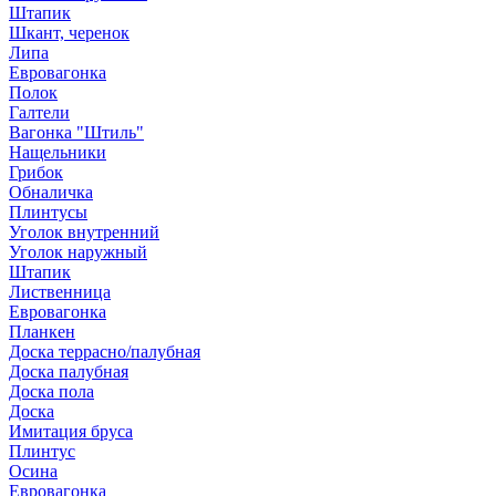
Штапик
Шкант, черенок
Липа
Евровагонка
Полок
Галтели
Вагонка "Штиль"
Нащельники
Грибок
Обналичка
Плинтусы
Уголок внутренний
Уголок наружный
Штапик
Лиственница
Евровагонка
Планкен
Доска террасно/палубная
Доска палубная
Доска пола
Доска
Имитация бруса
Плинтус
Осина
Евровагонка