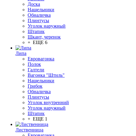
Доска
Нащельники
Обналичка
Плинтусы
Уголок наружный
Штапик
Шкант, черенок
+ ЕЩЕ 6
Липа
Евровагонка
Полок
Галтели
Вагонка "Штиль"
Нащельники
Грибок
Обналичка
Плинтусы
Уголок внутренний
Уголок наружный
Штапик
+ ЕЩЕ 1
Лиственница
Евровагонка