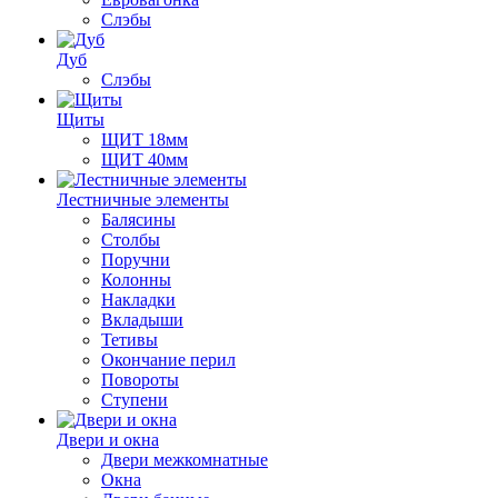
Слэбы
Дуб
Слэбы
Щиты
ЩИТ 18мм
ЩИТ 40мм
Лестничные элементы
Балясины
Столбы
Поручни
Колонны
Накладки
Вкладыши
Тетивы
Окончание перил
Повороты
Ступени
Двери и окна
Двери межкомнатные
Окна