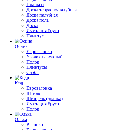
Планкен
Доска террасно/палубная
Доска палубная
Доска пола
Доска
Имитация бруса
Плинтус
Осина
Евровагонка
Уголок наружный
Полок
Плинтусы
Слэбы
Кедр
Евровагонка
Штиль
Шиндель (дранка)
Имитация бруса
Полок
Ольха
Вагонка
Евровагонка