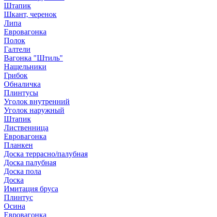
Штапик
Шкант, черенок
Липа
Евровагонка
Полок
Галтели
Вагонка "Штиль"
Нащельники
Грибок
Обналичка
Плинтусы
Уголок внутренний
Уголок наружный
Штапик
Лиственница
Евровагонка
Планкен
Доска террасно/палубная
Доска палубная
Доска пола
Доска
Имитация бруса
Плинтус
Осина
Евровагонка