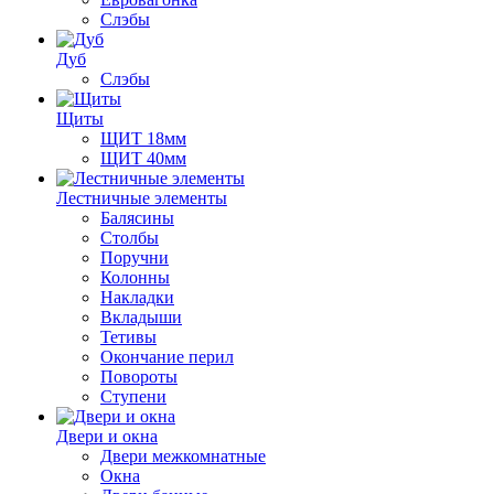
Слэбы
Дуб
Слэбы
Щиты
ЩИТ 18мм
ЩИТ 40мм
Лестничные элементы
Балясины
Столбы
Поручни
Колонны
Накладки
Вкладыши
Тетивы
Окончание перил
Повороты
Ступени
Двери и окна
Двери межкомнатные
Окна