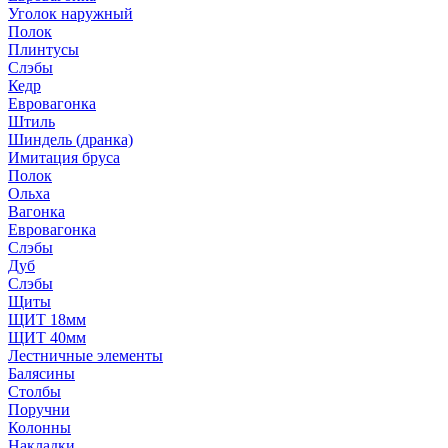
Уголок наружный
Полок
Плинтусы
Слэбы
Кедр
Евровагонка
Штиль
Шиндель (дранка)
Имитация бруса
Полок
Ольха
Вагонка
Евровагонка
Слэбы
Дуб
Слэбы
Щиты
ЩИТ 18мм
ЩИТ 40мм
Лестничные элементы
Балясины
Столбы
Поручни
Колонны
Накладки