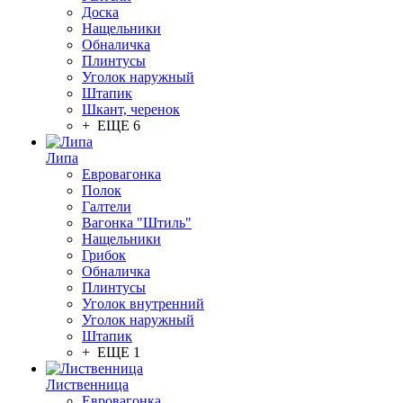
Доска
Нащельники
Обналичка
Плинтусы
Уголок наружный
Штапик
Шкант, черенок
+ ЕЩЕ 6
Липа
Евровагонка
Полок
Галтели
Вагонка "Штиль"
Нащельники
Грибок
Обналичка
Плинтусы
Уголок внутренний
Уголок наружный
Штапик
+ ЕЩЕ 1
Лиственница
Евровагонка