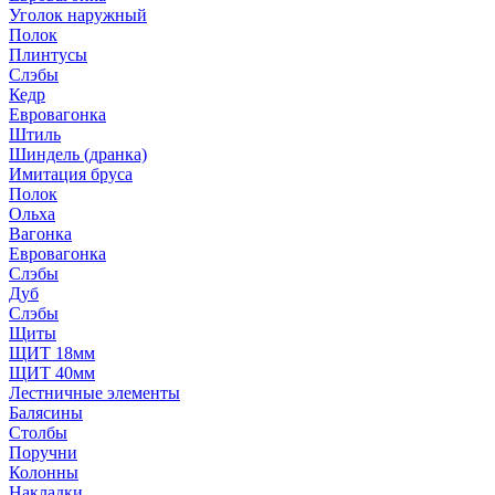
Уголок наружный
Полок
Плинтусы
Слэбы
Кедр
Евровагонка
Штиль
Шиндель (дранка)
Имитация бруса
Полок
Ольха
Вагонка
Евровагонка
Слэбы
Дуб
Слэбы
Щиты
ЩИТ 18мм
ЩИТ 40мм
Лестничные элементы
Балясины
Столбы
Поручни
Колонны
Накладки