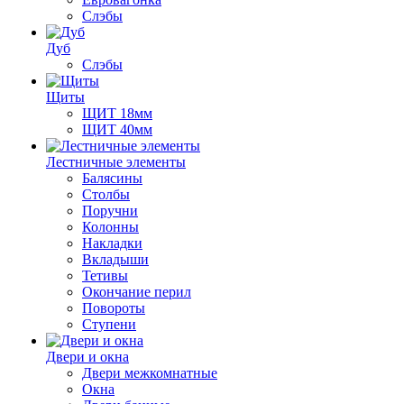
Слэбы
Дуб
Слэбы
Щиты
ЩИТ 18мм
ЩИТ 40мм
Лестничные элементы
Балясины
Столбы
Поручни
Колонны
Накладки
Вкладыши
Тетивы
Окончание перил
Повороты
Ступени
Двери и окна
Двери межкомнатные
Окна