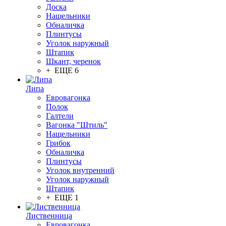
Доска
Нащельники
Обналичка
Плинтусы
Уголок наружный
Штапик
Шкант, черенок
+ ЕЩЕ 6
Липа
Евровагонка
Полок
Галтели
Вагонка "Штиль"
Нащельники
Грибок
Обналичка
Плинтусы
Уголок внутренний
Уголок наружный
Штапик
+ ЕЩЕ 1
Лиственница
Евровагонка