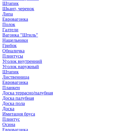
Штапик
Шкант, черенок
Липа
Евровагонка
Полок
Галтели
Вагонка "Штиль"
Нащельники
Грибок
Обналичка
Плинтусы
Уголок внутренний
Уголок наружный
Штапик
Лиственница
Евровагонка
Планкен
Доска террасно/палубная
Доска палубная
Доска пола
Доска
Имитация бруса
Плинтус
Осина
Евровагонка