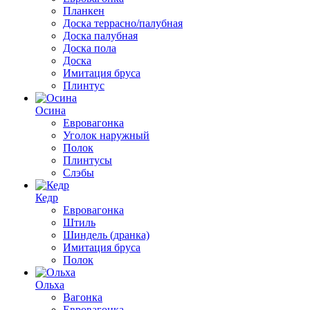
Планкен
Доска террасно/палубная
Доска палубная
Доска пола
Доска
Имитация бруса
Плинтус
Осина
Евровагонка
Уголок наружный
Полок
Плинтусы
Слэбы
Кедр
Евровагонка
Штиль
Шиндель (дранка)
Имитация бруса
Полок
Ольха
Вагонка
Евровагонка