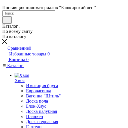
Поставщик пиломатериалов "Башкирский лес "
Каталог
По всему сайту
По каталогу
Сравнение
0
Избранные товары
0
Корзина
0
Каталог
Хвоя
Имитация бруса
Евровагонка
Вагонка "Штиль"
Доска пола
Блок-Хаус
Доска палубная
Планкен
Доска террасная
Галтели