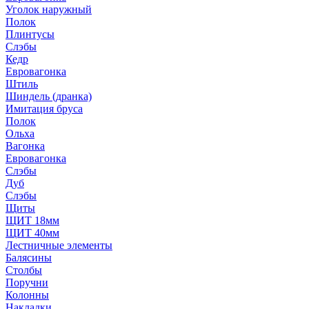
Уголок наружный
Полок
Плинтусы
Слэбы
Кедр
Евровагонка
Штиль
Шиндель (дранка)
Имитация бруса
Полок
Ольха
Вагонка
Евровагонка
Слэбы
Дуб
Слэбы
Щиты
ЩИТ 18мм
ЩИТ 40мм
Лестничные элементы
Балясины
Столбы
Поручни
Колонны
Накладки