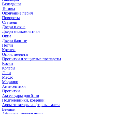
Вкладыши
Тетивы
Окончание перил
Повороты
Ступени
Двери и окна
Двери межкомнатные
Окна
Двери банные
Петли
Крепеж
Опил, пеллеты
Пропитки и защитные препараты
Воски
Колеры
Лаки
Масло
Морилки
Антисептики
Пропитки
Аксессуары для бани
Подголовники, коврики
Ароматизаторы и эфирные масла
Веники
Абажуры, светильники