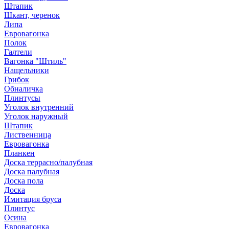
Штапик
Шкант, черенок
Липа
Евровагонка
Полок
Галтели
Вагонка "Штиль"
Нащельники
Грибок
Обналичка
Плинтусы
Уголок внутренний
Уголок наружный
Штапик
Лиственница
Евровагонка
Планкен
Доска террасно/палубная
Доска палубная
Доска пола
Доска
Имитация бруса
Плинтус
Осина
Евровагонка