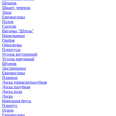
Штапик
Шкант, черенок
Липа
Евровагонка
Полок
Галтели
Вагонка "Штиль"
Нащельники
Грибок
Обналичка
Плинтусы
Уголок внутренний
Уголок наружный
Штапик
Лиственница
Евровагонка
Планкен
Доска террасно/палубная
Доска палубная
Доска пола
Доска
Имитация бруса
Плинтус
Осина
Евровагонка