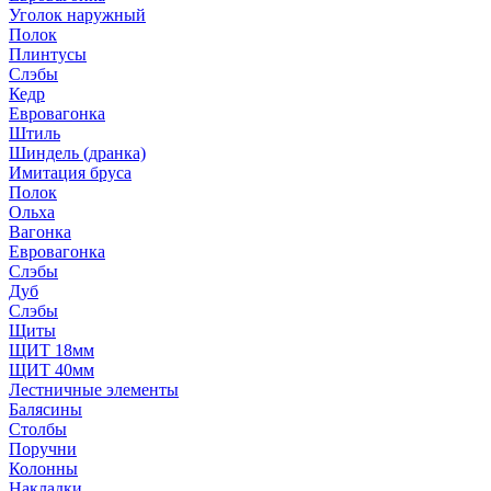
Уголок наружный
Полок
Плинтусы
Слэбы
Кедр
Евровагонка
Штиль
Шиндель (дранка)
Имитация бруса
Полок
Ольха
Вагонка
Евровагонка
Слэбы
Дуб
Слэбы
Щиты
ЩИТ 18мм
ЩИТ 40мм
Лестничные элементы
Балясины
Столбы
Поручни
Колонны
Накладки