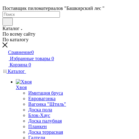
Поставщик пиломатериалов "Башкирский лес "
Каталог
По всему сайту
По каталогу
Сравнение
0
Избранные товары
0
Корзина
0
Каталог
Хвоя
Имитация бруса
Евровагонка
Вагонка "Штиль"
Доска пола
Блок-Хаус
Доска палубная
Планкен
Доска террасная
Галтели