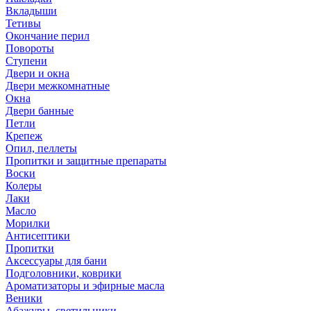
Вкладыши
Тетивы
Окончание перил
Повороты
Ступени
Двери и окна
Двери межкомнатные
Окна
Двери банные
Петли
Крепеж
Опил, пеллеты
Пропитки и защитные препараты
Воски
Колеры
Лаки
Масло
Морилки
Антисептики
Пропитки
Аксессуары для бани
Подголовники, коврики
Ароматизаторы и эфирные масла
Веники
Абажуры, светильники