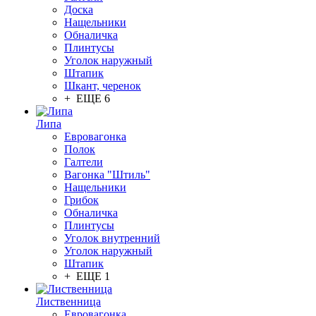
Доска
Нащельники
Обналичка
Плинтусы
Уголок наружный
Штапик
Шкант, черенок
+ ЕЩЕ 6
Липа
Евровагонка
Полок
Галтели
Вагонка "Штиль"
Нащельники
Грибок
Обналичка
Плинтусы
Уголок внутренний
Уголок наружный
Штапик
+ ЕЩЕ 1
Лиственница
Евровагонка