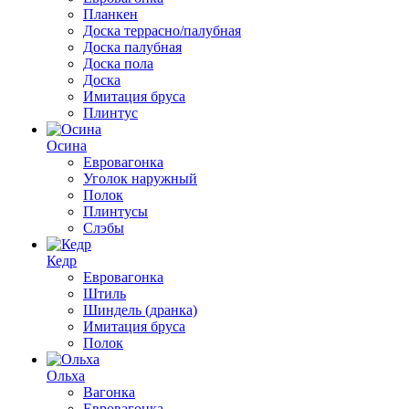
Планкен
Доска террасно/палубная
Доска палубная
Доска пола
Доска
Имитация бруса
Плинтус
Осина
Евровагонка
Уголок наружный
Полок
Плинтусы
Слэбы
Кедр
Евровагонка
Штиль
Шиндель (дранка)
Имитация бруса
Полок
Ольха
Вагонка
Евровагонка