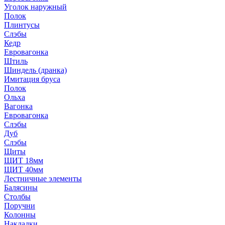
Уголок наружный
Полок
Плинтусы
Слэбы
Кедр
Евровагонка
Штиль
Шиндель (дранка)
Имитация бруса
Полок
Ольха
Вагонка
Евровагонка
Слэбы
Дуб
Слэбы
Щиты
ЩИТ 18мм
ЩИТ 40мм
Лестничные элементы
Балясины
Столбы
Поручни
Колонны
Накладки