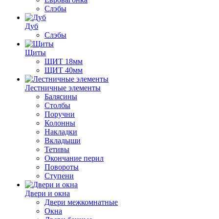
Слэбы
Дуб
Слэбы
Щиты
ЩИТ 18мм
ЩИТ 40мм
Лестничные элементы
Балясины
Столбы
Поручни
Колонны
Накладки
Вкладыши
Тетивы
Окончание перил
Повороты
Ступени
Двери и окна
Двери межкомнатные
Окна