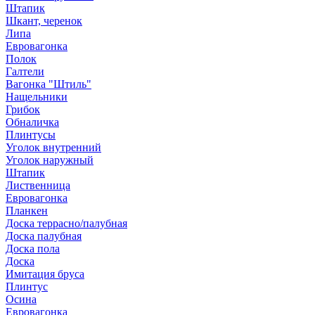
Штапик
Шкант, черенок
Липа
Евровагонка
Полок
Галтели
Вагонка "Штиль"
Нащельники
Грибок
Обналичка
Плинтусы
Уголок внутренний
Уголок наружный
Штапик
Лиственница
Евровагонка
Планкен
Доска террасно/палубная
Доска палубная
Доска пола
Доска
Имитация бруса
Плинтус
Осина
Евровагонка