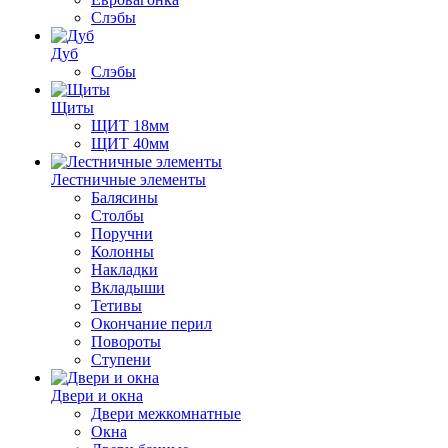
Слэбы
Дуб
Слэбы
Щиты
ЩИТ 18мм
ЩИТ 40мм
Лестничные элементы
Балясины
Столбы
Поручни
Колонны
Накладки
Вкладыши
Тетивы
Окончание перил
Повороты
Ступени
Двери и окна
Двери межкомнатные
Окна