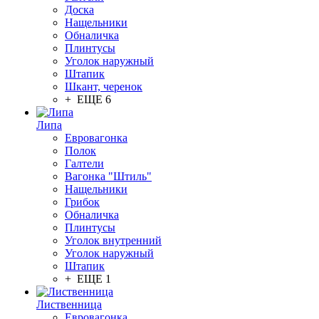
Доска
Нащельники
Обналичка
Плинтусы
Уголок наружный
Штапик
Шкант, черенок
+ ЕЩЕ 6
Липа
Евровагонка
Полок
Галтели
Вагонка "Штиль"
Нащельники
Грибок
Обналичка
Плинтусы
Уголок внутренний
Уголок наружный
Штапик
+ ЕЩЕ 1
Лиственница
Евровагонка