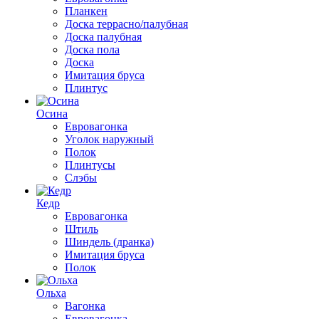
Планкен
Доска террасно/палубная
Доска палубная
Доска пола
Доска
Имитация бруса
Плинтус
Осина
Евровагонка
Уголок наружный
Полок
Плинтусы
Слэбы
Кедр
Евровагонка
Штиль
Шиндель (дранка)
Имитация бруса
Полок
Ольха
Вагонка
Евровагонка