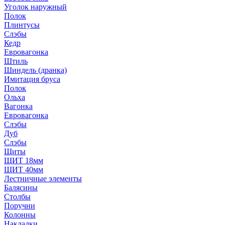
Уголок наружный
Полок
Плинтусы
Слэбы
Кедр
Евровагонка
Штиль
Шиндель (дранка)
Имитация бруса
Полок
Ольха
Вагонка
Евровагонка
Слэбы
Дуб
Слэбы
Щиты
ЩИТ 18мм
ЩИТ 40мм
Лестничные элементы
Балясины
Столбы
Поручни
Колонны
Накладки