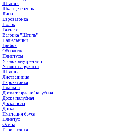
Штапик
Шкант, черенок
Липа
Евровагонка
Полок
Галтели
Вагонка "Штиль"
Нащельники
Грибок
Обналичка
Плинтусы
Уголок внутренний
Уголок наружный
Штапик
Лиственница
Евровагонка
Планкен
Доска террасно/палубная
Доска палубная
Доска пола
Доска
Имитация бруса
Плинтус
Осина
Евровагонка