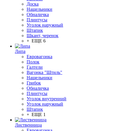
Доска
Нащельники
Обналичка
Плинтусы
Уголок наружный
Штапик
Шкант, черенок
+ ЕЩЕ 6
Липа
Евровагонка
Полок
Галтели
Вагонка "Штиль"
Нащельники
Грибок
Обналичка
Плинтусы
Уголок внутренний
Уголок наружный
Штапик
+ ЕЩЕ 1
Лиственница
Евровагонка