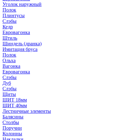
Уголок наружный
Полок
Плинтусы
Слэбы
Кедр
Евровагонка
Штиль
Шиндель (дранка)
Имитация бруса
Полок
Ольха
Вагонка
Евровагонка
Слэбы
Дуб
Слэбы
Щиты
ЩИТ 18мм
ЩИТ 40мм
Лестничные элементы
Балясины
Столбы
Поручни
Колонны
Накладки