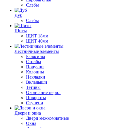
Слэбы
Дуб
Слэбы
Щиты
ЩИТ 18мм
ЩИТ 40мм
Лестничные элементы
Балясины
Столбы
Поручни
Колонны
Накладки
Вкладыши
Тетивы
Окончание перил
Повороты
Ступени
Двери и окна
Двери межкомнатные
Окна