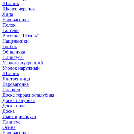
Штапик
Шкант, черенок
Липа
Евровагонка
Полок
Галтели
Вагонка "Штиль"
Нащельники
Грибок
Обналичка
Плинтусы
Уголок внутренний
Уголок наружный
Штапик
Лиственница
Евровагонка
Планкен
Доска террасно/палубная
Доска палубная
Доска пола
Доска
Имитация бруса
Плинтус
Осина
Евровагонка