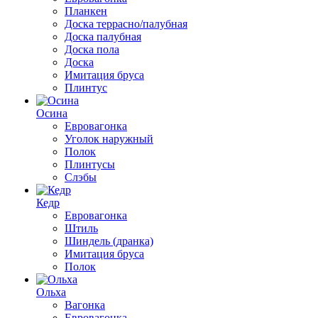
Планкен
Доска террасно/палубная
Доска палубная
Доска пола
Доска
Имитация бруса
Плинтус
Осина
Евровагонка
Уголок наружный
Полок
Плинтусы
Слэбы
Кедр
Евровагонка
Штиль
Шиндель (дранка)
Имитация бруса
Полок
Ольха
Вагонка
Евровагонка