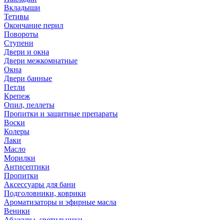
Вкладыши
Тетивы
Окончание перил
Повороты
Ступени
Двери и окна
Двери межкомнатные
Окна
Двери банные
Петли
Крепеж
Опил, пеллеты
Пропитки и защитные препараты
Воски
Колеры
Лаки
Масло
Морилки
Антисептики
Пропитки
Аксессуары для бани
Подголовники, коврики
Ароматизаторы и эфирные масла
Веники
Абажуры, светильники