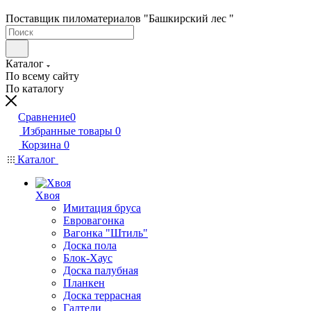
Поставщик пиломатериалов "Башкирский лес "
Каталог
По всему сайту
По каталогу
Сравнение
0
Избранные товары
0
Корзина
0
Каталог
Хвоя
Имитация бруса
Евровагонка
Вагонка "Штиль"
Доска пола
Блок-Хаус
Доска палубная
Планкен
Доска террасная
Галтели