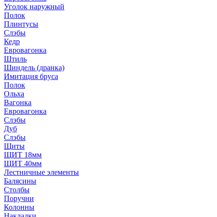
Уголок наружный
Полок
Плинтусы
Слэбы
Кедр
Евровагонка
Штиль
Шиндель (дранка)
Имитация бруса
Полок
Ольха
Вагонка
Евровагонка
Слэбы
Дуб
Слэбы
Щиты
ЩИТ 18мм
ЩИТ 40мм
Лестничные элементы
Балясины
Столбы
Поручни
Колонны
Накладки