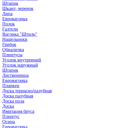
Штапик
Шкант, черенок
Липа
Евровагонка
Полок
Галтели
Вагонка "Штиль"
Нащельники
Грибок
Обналичка
Плинтусы
Уголок внутренний
Уголок наружный
Штапик
Лиственница
Евровагонка
Планкен
Доска террасно/палубная
Доска палубная
Доска пола
Доска
Имитация бруса
Плинтус
Осина
Евровагонка