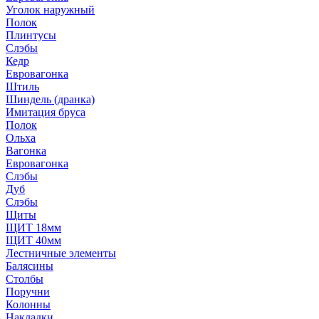
Уголок наружный
Полок
Плинтусы
Слэбы
Кедр
Евровагонка
Штиль
Шиндель (дранка)
Имитация бруса
Полок
Ольха
Вагонка
Евровагонка
Слэбы
Дуб
Слэбы
Щиты
ЩИТ 18мм
ЩИТ 40мм
Лестничные элементы
Балясины
Столбы
Поручни
Колонны
Накладки