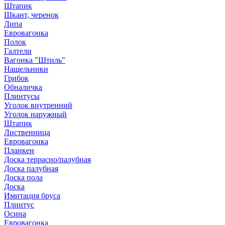
Штапик
Шкант, черенок
Липа
Евровагонка
Полок
Галтели
Вагонка "Штиль"
Нащельники
Грибок
Обналичка
Плинтусы
Уголок внутренний
Уголок наружный
Штапик
Лиственница
Евровагонка
Планкен
Доска террасно/палубная
Доска палубная
Доска пола
Доска
Имитация бруса
Плинтус
Осина
Евровагонка