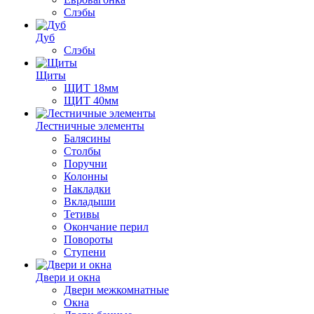
Слэбы
Дуб
Слэбы
Щиты
ЩИТ 18мм
ЩИТ 40мм
Лестничные элементы
Балясины
Столбы
Поручни
Колонны
Накладки
Вкладыши
Тетивы
Окончание перил
Повороты
Ступени
Двери и окна
Двери межкомнатные
Окна