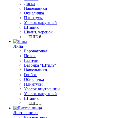
Доска
Нащельники
Обналичка
Плинтусы
Уголок наружный
Штапик
Шкант, черенок
+ ЕЩЕ 6
Липа
Евровагонка
Полок
Галтели
Вагонка "Штиль"
Нащельники
Грибок
Обналичка
Плинтусы
Уголок внутренний
Уголок наружный
Штапик
+ ЕЩЕ 1
Лиственница
Евровагонка