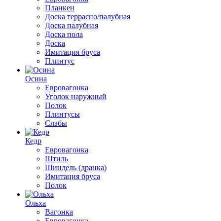
Планкен
Доска террасно/палубная
Доска палубная
Доска пола
Доска
Имитация бруса
Плинтус
Осина
Евровагонка
Уголок наружный
Полок
Плинтусы
Слэбы
Кедр
Евровагонка
Штиль
Шиндель (дранка)
Имитация бруса
Полок
Ольха
Вагонка
Евровагонка