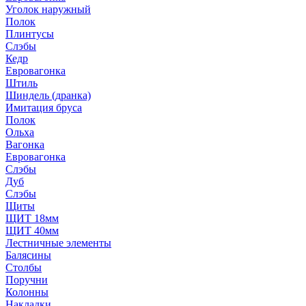
Уголок наружный
Полок
Плинтусы
Слэбы
Кедр
Евровагонка
Штиль
Шиндель (дранка)
Имитация бруса
Полок
Ольха
Вагонка
Евровагонка
Слэбы
Дуб
Слэбы
Щиты
ЩИТ 18мм
ЩИТ 40мм
Лестничные элементы
Балясины
Столбы
Поручни
Колонны
Накладки