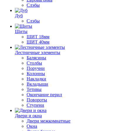
Слэбы
Дуб
Слэбы
Щиты
ЩИТ 18мм
ЩИТ 40мм
Лестничные элементы
Балясины
Столбы
Поручни
Колонны
Накладки
Вкладыши
Тетивы
Окончание перил
Повороты
Ступени
Двери и окна
Двери межкомнатные
Окна