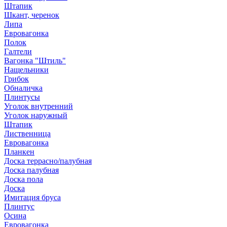
Штапик
Шкант, черенок
Липа
Евровагонка
Полок
Галтели
Вагонка "Штиль"
Нащельники
Грибок
Обналичка
Плинтусы
Уголок внутренний
Уголок наружный
Штапик
Лиственница
Евровагонка
Планкен
Доска террасно/палубная
Доска палубная
Доска пола
Доска
Имитация бруса
Плинтус
Осина
Евровагонка