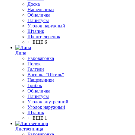
Доска
Нащельники
Обналичка
Плинтусы
Уголок наружный
Штапик
Шкант, черенок
+ ЕЩЕ 6
Липа
Евровагонка
Полок
Галтели
Вагонка "Штиль"
Нащельники
Грибок
Обналичка
Плинтусы
Уголок внутренний
Уголок наружный
Штапик
+ ЕЩЕ 1
Лиственница
Евровагонка