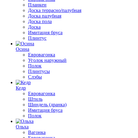
Планкен
Доска террасно/палубная
Доска палубная
Доска пола
Доска
Имитация бруса
Плинтус
Осина
Евровагонка
Уголок наружный
Полок
Плинтусы
Слэбы
Кедр
Евровагонка
Штиль
Шиндель (дранка)
Имитация бруса
Полок
Ольха
Вагонка
Евровагонка