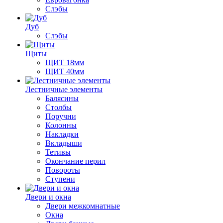
Слэбы
Дуб
Слэбы
Щиты
ЩИТ 18мм
ЩИТ 40мм
Лестничные элементы
Балясины
Столбы
Поручни
Колонны
Накладки
Вкладыши
Тетивы
Окончание перил
Повороты
Ступени
Двери и окна
Двери межкомнатные
Окна