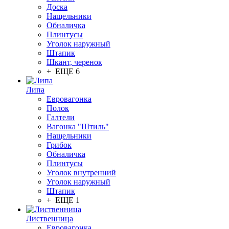
Доска
Нащельники
Обналичка
Плинтусы
Уголок наружный
Штапик
Шкант, черенок
+ ЕЩЕ 6
Липа
Евровагонка
Полок
Галтели
Вагонка "Штиль"
Нащельники
Грибок
Обналичка
Плинтусы
Уголок внутренний
Уголок наружный
Штапик
+ ЕЩЕ 1
Лиственница
Евровагонка