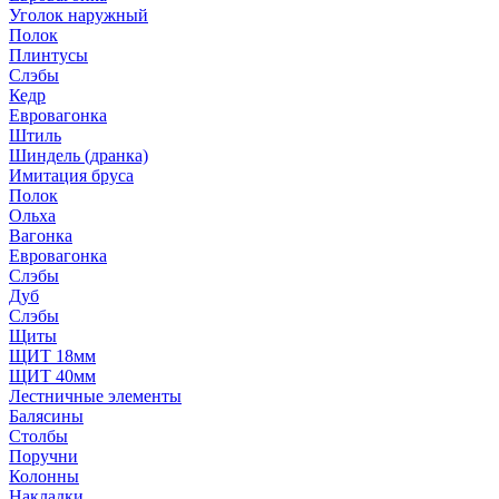
Уголок наружный
Полок
Плинтусы
Слэбы
Кедр
Евровагонка
Штиль
Шиндель (дранка)
Имитация бруса
Полок
Ольха
Вагонка
Евровагонка
Слэбы
Дуб
Слэбы
Щиты
ЩИТ 18мм
ЩИТ 40мм
Лестничные элементы
Балясины
Столбы
Поручни
Колонны
Накладки