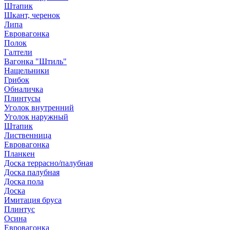
Штапик
Шкант, черенок
Липа
Евровагонка
Полок
Галтели
Вагонка "Штиль"
Нащельники
Грибок
Обналичка
Плинтусы
Уголок внутренний
Уголок наружный
Штапик
Лиственница
Евровагонка
Планкен
Доска террасно/палубная
Доска палубная
Доска пола
Доска
Имитация бруса
Плинтус
Осина
Евровагонка