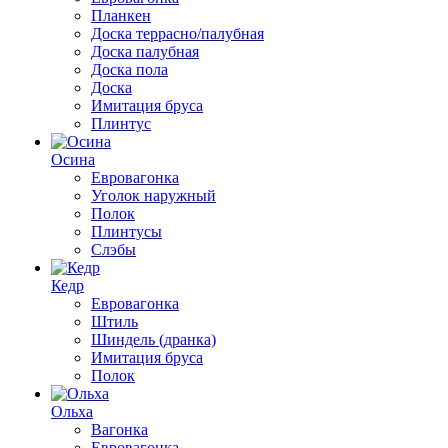
Планкен
Доска террасно/палубная
Доска палубная
Доска пола
Доска
Имитация бруса
Плинтус
Осина
Евровагонка
Уголок наружный
Полок
Плинтусы
Слэбы
Кедр
Евровагонка
Штиль
Шиндель (дранка)
Имитация бруса
Полок
Ольха
Вагонка
Евровагонка