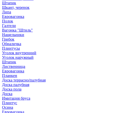
Штапик
Шкант, черенок
Липа
Евровагонка
Полок
Галтели
Вагонка "Штиль"
Нащельники
Грибок
Обналичка
Плинтусы
Уголок внутренний
Уголок наружный
Штапик
Лиственница
Евровагонка
Планкен
Доска террасно/палубная
Доска палубная
Доска пола
Доска
Имитация бруса
Плинтус
Осина
Евровагонка