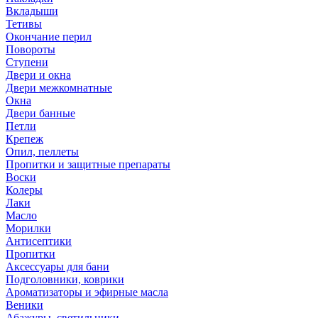
Вкладыши
Тетивы
Окончание перил
Повороты
Ступени
Двери и окна
Двери межкомнатные
Окна
Двери банные
Петли
Крепеж
Опил, пеллеты
Пропитки и защитные препараты
Воски
Колеры
Лаки
Масло
Морилки
Антисептики
Пропитки
Аксессуары для бани
Подголовники, коврики
Ароматизаторы и эфирные масла
Веники
Абажуры, светильники