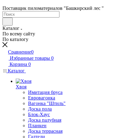
Поставщик пиломатериалов "Башкирский лес "
Каталог
По всему сайту
По каталогу
Сравнение
0
Избранные товары
0
Корзина
0
Каталог
Хвоя
Имитация бруса
Евровагонка
Вагонка "Штиль"
Доска пола
Блок-Хаус
Доска палубная
Планкен
Доска террасная
Галтели