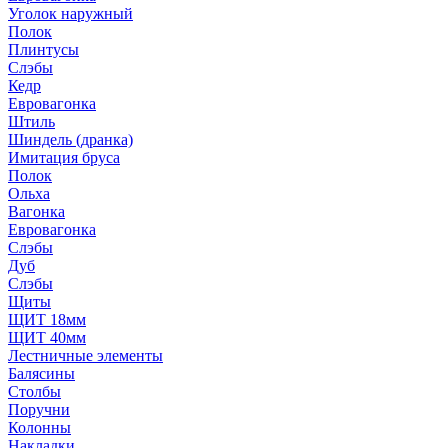
Уголок наружный
Полок
Плинтусы
Слэбы
Кедр
Евровагонка
Штиль
Шиндель (дранка)
Имитация бруса
Полок
Ольха
Вагонка
Евровагонка
Слэбы
Дуб
Слэбы
Щиты
ЩИТ 18мм
ЩИТ 40мм
Лестничные элементы
Балясины
Столбы
Поручни
Колонны
Накладки