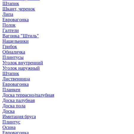
Штапик
Шкант, черенок
Липа
Евровагонка
Полок
Галтели
Вагонка "Штиль"
Нащельники
Грибок
Обналичка
Плинтусы
Уголок внутренний
Уголок наружный
Штапик
Лиственница
Евровагонка
Планкен
Доска террасно/палубная
Доска палубная
Доска пола
Доска
Имитация бруса
Плинтус
Осина
Евровагонка