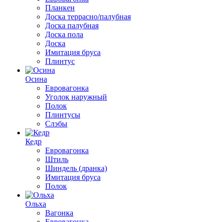
Планкен
Доска террасно/палубная
Доска палубная
Доска пола
Доска
Имитация бруса
Плинтус
Осина
Евровагонка
Уголок наружный
Полок
Плинтусы
Слэбы
Кедр
Евровагонка
Штиль
Шиндель (дранка)
Имитация бруса
Полок
Ольха
Вагонка
Евровагонка