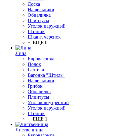
Доска
Нащельники
Обналичка
Плинтусы
Уголок наружный
Штапик
Шкант, черенок
+ ЕЩЕ 6
Липа
Евровагонка
Полок
Галтели
Вагонка "Штиль"
Нащельники
Грибок
Обналичка
Плинтусы
Уголок внутренний
Уголок наружный
Штапик
+ ЕЩЕ 1
Лиственница
Евровагонка