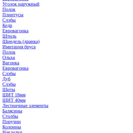
Уголок наружный
Полок
Плинтусы
Слэбы
Кедр
Евровагонка
Штиль
Шиндель (дранка)
Имитация бруса
Полок
Ольха
Вагонка
Евровагонка
Слэбы
Дуб
Слэбы
Щиты
ЩИТ 18мм
ЩИТ 40мм
Лестничные элементы
Балясины
Столбы
Поручни
Колонны
Накладки