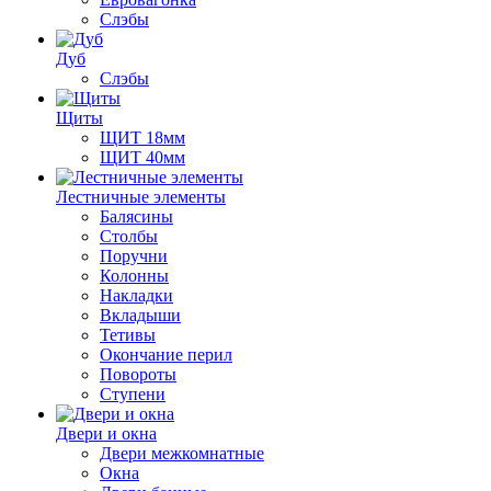
Слэбы
Дуб
Слэбы
Щиты
ЩИТ 18мм
ЩИТ 40мм
Лестничные элементы
Балясины
Столбы
Поручни
Колонны
Накладки
Вкладыши
Тетивы
Окончание перил
Повороты
Ступени
Двери и окна
Двери межкомнатные
Окна