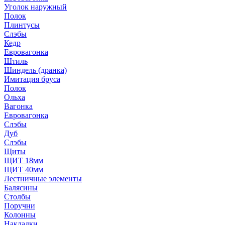
Уголок наружный
Полок
Плинтусы
Слэбы
Кедр
Евровагонка
Штиль
Шиндель (дранка)
Имитация бруса
Полок
Ольха
Вагонка
Евровагонка
Слэбы
Дуб
Слэбы
Щиты
ЩИТ 18мм
ЩИТ 40мм
Лестничные элементы
Балясины
Столбы
Поручни
Колонны
Накладки