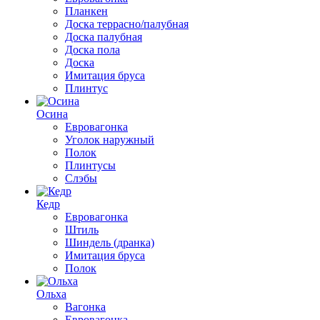
Планкен
Доска террасно/палубная
Доска палубная
Доска пола
Доска
Имитация бруса
Плинтус
Осина
Евровагонка
Уголок наружный
Полок
Плинтусы
Слэбы
Кедр
Евровагонка
Штиль
Шиндель (дранка)
Имитация бруса
Полок
Ольха
Вагонка
Евровагонка