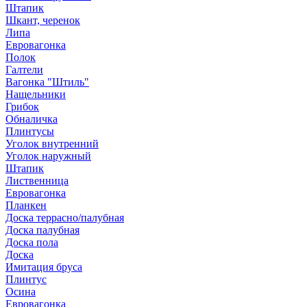
Штапик
Шкант, черенок
Липа
Евровагонка
Полок
Галтели
Вагонка "Штиль"
Нащельники
Грибок
Обналичка
Плинтусы
Уголок внутренний
Уголок наружный
Штапик
Лиственница
Евровагонка
Планкен
Доска террасно/палубная
Доска палубная
Доска пола
Доска
Имитация бруса
Плинтус
Осина
Евровагонка