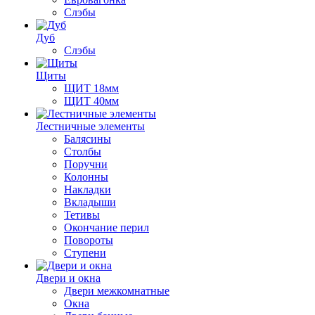
Слэбы
Дуб
Слэбы
Щиты
ЩИТ 18мм
ЩИТ 40мм
Лестничные элементы
Балясины
Столбы
Поручни
Колонны
Накладки
Вкладыши
Тетивы
Окончание перил
Повороты
Ступени
Двери и окна
Двери межкомнатные
Окна