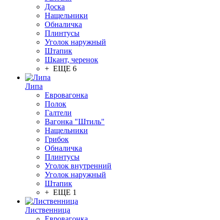
Доска
Нащельники
Обналичка
Плинтусы
Уголок наружный
Штапик
Шкант, черенок
+ ЕЩЕ 6
Липа
Евровагонка
Полок
Галтели
Вагонка "Штиль"
Нащельники
Грибок
Обналичка
Плинтусы
Уголок внутренний
Уголок наружный
Штапик
+ ЕЩЕ 1
Лиственница
Евровагонка