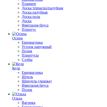
Планкен
Доска террасно/палубная
Доска палубная
Доска пола
Доска
Имитация бруса
Плинтус
Осина
Евровагонка
Уголок наружный
Полок
Плинтусы
Слэбы
Кедр
Евровагонка
Штиль
Шиндель (дранка)
Имитация бруса
Полок
Ольха
Вагонка
Евровагонка