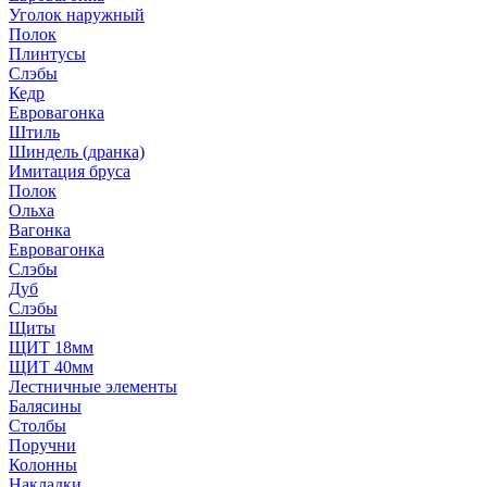
Уголок наружный
Полок
Плинтусы
Слэбы
Кедр
Евровагонка
Штиль
Шиндель (дранка)
Имитация бруса
Полок
Ольха
Вагонка
Евровагонка
Слэбы
Дуб
Слэбы
Щиты
ЩИТ 18мм
ЩИТ 40мм
Лестничные элементы
Балясины
Столбы
Поручни
Колонны
Накладки