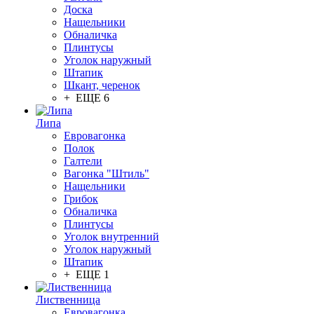
Доска
Нащельники
Обналичка
Плинтусы
Уголок наружный
Штапик
Шкант, черенок
+ ЕЩЕ 6
Липа
Евровагонка
Полок
Галтели
Вагонка "Штиль"
Нащельники
Грибок
Обналичка
Плинтусы
Уголок внутренний
Уголок наружный
Штапик
+ ЕЩЕ 1
Лиственница
Евровагонка