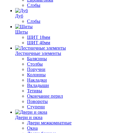
Слэбы
Дуб
Слэбы
Щиты
ЩИТ 18мм
ЩИТ 40мм
Лестничные элементы
Балясины
Столбы
Поручни
Колонны
Накладки
Вкладыши
Тетивы
Окончание перил
Повороты
Ступени
Двери и окна
Двери межкомнатные
Окна