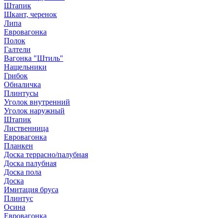
Штапик
Шкант, черенок
Липа
Евровагонка
Полок
Галтели
Вагонка "Штиль"
Нащельники
Грибок
Обналичка
Плинтусы
Уголок внутренний
Уголок наружный
Штапик
Лиственница
Евровагонка
Планкен
Доска террасно/палубная
Доска палубная
Доска пола
Доска
Имитация бруса
Плинтус
Осина
Евровагонка