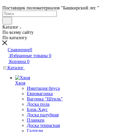
Поставщик пиломатериалов "Башкирский лес "
Каталог
По всему сайту
По каталогу
Сравнение
0
Избранные товары
0
Корзина
0
Каталог
Хвоя
Имитация бруса
Евровагонка
Вагонка "Штиль"
Доска пола
Блок-Хаус
Доска палубная
Планкен
Доска террасная
Галтели