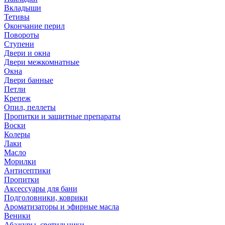
Вкладыши
Тетивы
Окончание перил
Повороты
Ступени
Двери и окна
Двери межкомнатные
Окна
Двери банные
Петли
Крепеж
Опил, пеллеты
Пропитки и защитные препараты
Воски
Колеры
Лаки
Масло
Морилки
Антисептики
Пропитки
Аксессуары для бани
Подголовники, коврики
Ароматизаторы и эфирные масла
Веники
Абажуры, светильники