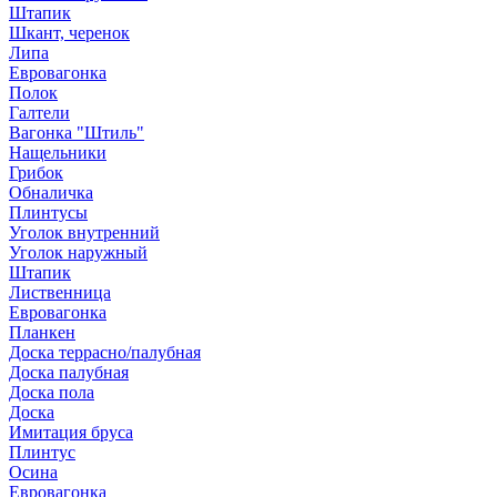
Штапик
Шкант, черенок
Липа
Евровагонка
Полок
Галтели
Вагонка "Штиль"
Нащельники
Грибок
Обналичка
Плинтусы
Уголок внутренний
Уголок наружный
Штапик
Лиственница
Евровагонка
Планкен
Доска террасно/палубная
Доска палубная
Доска пола
Доска
Имитация бруса
Плинтус
Осина
Евровагонка