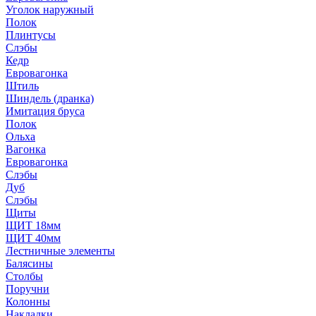
Уголок наружный
Полок
Плинтусы
Слэбы
Кедр
Евровагонка
Штиль
Шиндель (дранка)
Имитация бруса
Полок
Ольха
Вагонка
Евровагонка
Слэбы
Дуб
Слэбы
Щиты
ЩИТ 18мм
ЩИТ 40мм
Лестничные элементы
Балясины
Столбы
Поручни
Колонны
Накладки