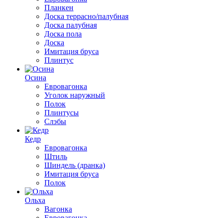
Планкен
Доска террасно/палубная
Доска палубная
Доска пола
Доска
Имитация бруса
Плинтус
Осина
Евровагонка
Уголок наружный
Полок
Плинтусы
Слэбы
Кедр
Евровагонка
Штиль
Шиндель (дранка)
Имитация бруса
Полок
Ольха
Вагонка
Евровагонка