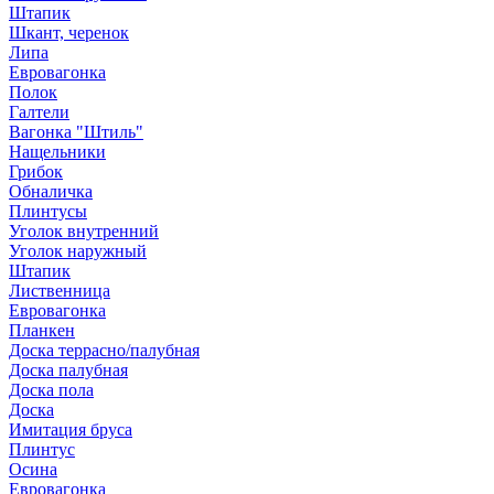
Штапик
Шкант, черенок
Липа
Евровагонка
Полок
Галтели
Вагонка "Штиль"
Нащельники
Грибок
Обналичка
Плинтусы
Уголок внутренний
Уголок наружный
Штапик
Лиственница
Евровагонка
Планкен
Доска террасно/палубная
Доска палубная
Доска пола
Доска
Имитация бруса
Плинтус
Осина
Евровагонка