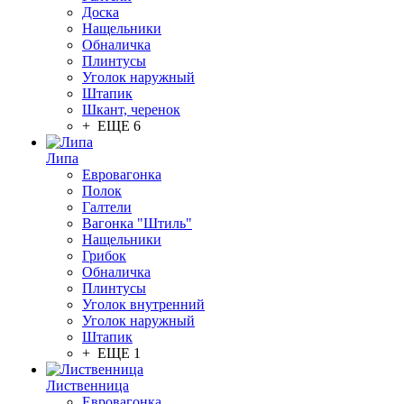
Доска
Нащельники
Обналичка
Плинтусы
Уголок наружный
Штапик
Шкант, черенок
+ ЕЩЕ 6
Липа
Евровагонка
Полок
Галтели
Вагонка "Штиль"
Нащельники
Грибок
Обналичка
Плинтусы
Уголок внутренний
Уголок наружный
Штапик
+ ЕЩЕ 1
Лиственница
Евровагонка