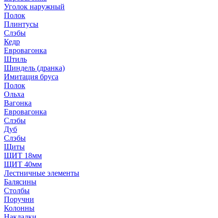
Уголок наружный
Полок
Плинтусы
Слэбы
Кедр
Евровагонка
Штиль
Шиндель (дранка)
Имитация бруса
Полок
Ольха
Вагонка
Евровагонка
Слэбы
Дуб
Слэбы
Щиты
ЩИТ 18мм
ЩИТ 40мм
Лестничные элементы
Балясины
Столбы
Поручни
Колонны
Накладки