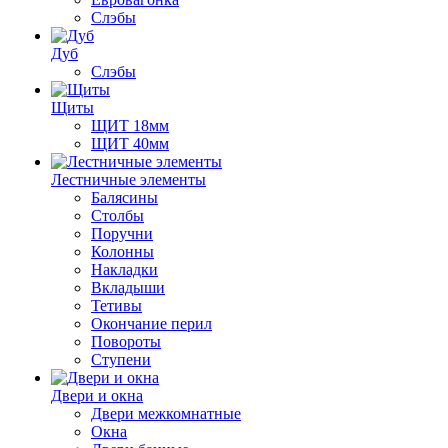
Слэбы
Дуб
Слэбы
Щиты
ЩИТ 18мм
ЩИТ 40мм
Лестничные элементы
Балясины
Столбы
Поручни
Колонны
Накладки
Вкладыши
Тетивы
Окончание перил
Повороты
Ступени
Двери и окна
Двери межкомнатные
Окна