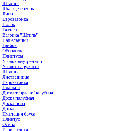
Штапик
Шкант, черенок
Липа
Евровагонка
Полок
Галтели
Вагонка "Штиль"
Нащельники
Грибок
Обналичка
Плинтусы
Уголок внутренний
Уголок наружный
Штапик
Лиственница
Евровагонка
Планкен
Доска террасно/палубная
Доска палубная
Доска пола
Доска
Имитация бруса
Плинтус
Осина
Евровагонка