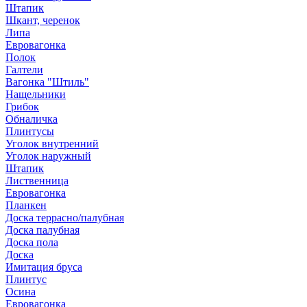
Штапик
Шкант, черенок
Липа
Евровагонка
Полок
Галтели
Вагонка "Штиль"
Нащельники
Грибок
Обналичка
Плинтусы
Уголок внутренний
Уголок наружный
Штапик
Лиственница
Евровагонка
Планкен
Доска террасно/палубная
Доска палубная
Доска пола
Доска
Имитация бруса
Плинтус
Осина
Евровагонка