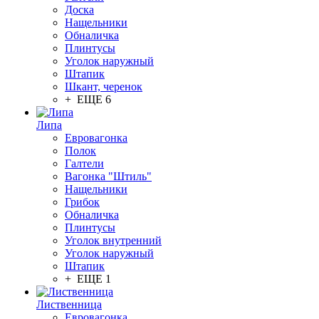
Доска
Нащельники
Обналичка
Плинтусы
Уголок наружный
Штапик
Шкант, черенок
+ ЕЩЕ 6
Липа
Евровагонка
Полок
Галтели
Вагонка "Штиль"
Нащельники
Грибок
Обналичка
Плинтусы
Уголок внутренний
Уголок наружный
Штапик
+ ЕЩЕ 1
Лиственница
Евровагонка