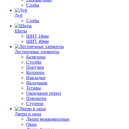
Слэбы
Дуб
Слэбы
Щиты
ЩИТ 18мм
ЩИТ 40мм
Лестничные элементы
Балясины
Столбы
Поручни
Колонны
Накладки
Вкладыши
Тетивы
Окончание перил
Повороты
Ступени
Двери и окна
Двери межкомнатные
Окна