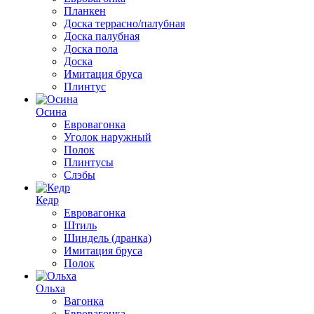
Планкен
Доска террасно/палубная
Доска палубная
Доска пола
Доска
Имитация бруса
Плинтус
Осина
Евровагонка
Уголок наружный
Полок
Плинтусы
Слэбы
Кедр
Евровагонка
Штиль
Шиндель (дранка)
Имитация бруса
Полок
Ольха
Вагонка
Евровагонка