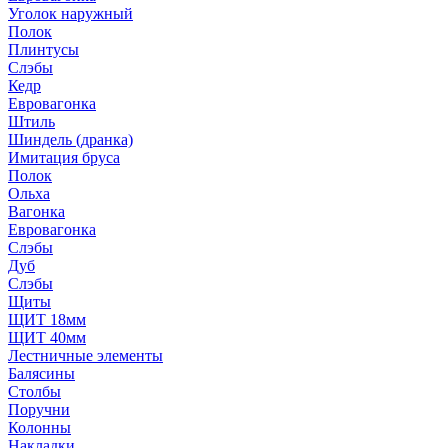
Уголок наружный
Полок
Плинтусы
Слэбы
Кедр
Евровагонка
Штиль
Шиндель (дранка)
Имитация бруса
Полок
Ольха
Вагонка
Евровагонка
Слэбы
Дуб
Слэбы
Щиты
ЩИТ 18мм
ЩИТ 40мм
Лестничные элементы
Балясины
Столбы
Поручни
Колонны
Накладки