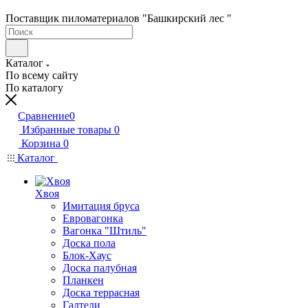
Поставщик пиломатериалов "Башкирский лес "
Каталог
По всему сайту
По каталогу
Сравнение
0
Избранные товары
0
Корзина
0
Каталог
Хвоя
Имитация бруса
Евровагонка
Вагонка "Штиль"
Доска пола
Блок-Хаус
Доска палубная
Планкен
Доска террасная
Галтели