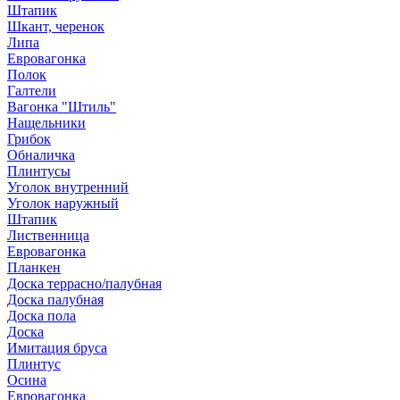
Штапик
Шкант, черенок
Липа
Евровагонка
Полок
Галтели
Вагонка "Штиль"
Нащельники
Грибок
Обналичка
Плинтусы
Уголок внутренний
Уголок наружный
Штапик
Лиственница
Евровагонка
Планкен
Доска террасно/палубная
Доска палубная
Доска пола
Доска
Имитация бруса
Плинтус
Осина
Евровагонка