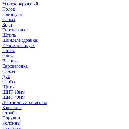
Уголок наружный
Полок
Плинтусы
Слэбы
Кедр
Евровагонка
Штиль
Шиндель (дранка)
Имитация бруса
Полок
Ольха
Вагонка
Евровагонка
Слэбы
Дуб
Слэбы
Щиты
ЩИТ 18мм
ЩИТ 40мм
Лестничные элементы
Балясины
Столбы
Поручни
Колонны
Накладки