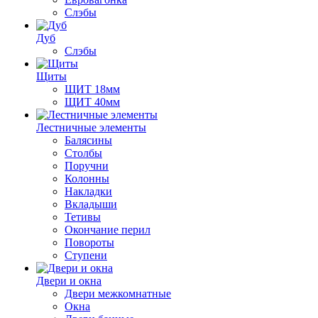
Слэбы
Дуб
Слэбы
Щиты
ЩИТ 18мм
ЩИТ 40мм
Лестничные элементы
Балясины
Столбы
Поручни
Колонны
Накладки
Вкладыши
Тетивы
Окончание перил
Повороты
Ступени
Двери и окна
Двери межкомнатные
Окна