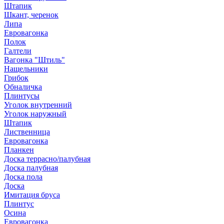
Штапик
Шкант, черенок
Липа
Евровагонка
Полок
Галтели
Вагонка "Штиль"
Нащельники
Грибок
Обналичка
Плинтусы
Уголок внутренний
Уголок наружный
Штапик
Лиственница
Евровагонка
Планкен
Доска террасно/палубная
Доска палубная
Доска пола
Доска
Имитация бруса
Плинтус
Осина
Евровагонка