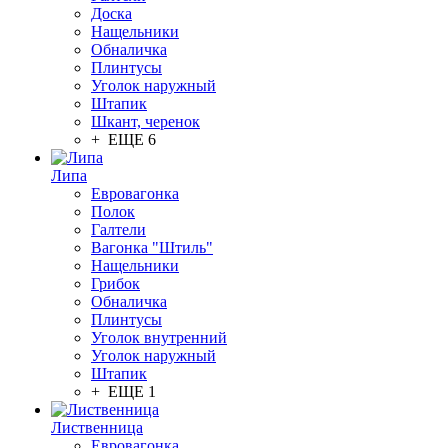
Доска
Нащельники
Обналичка
Плинтусы
Уголок наружный
Штапик
Шкант, черенок
+ ЕЩЕ 6
Липа
Евровагонка
Полок
Галтели
Вагонка "Штиль"
Нащельники
Грибок
Обналичка
Плинтусы
Уголок внутренний
Уголок наружный
Штапик
+ ЕЩЕ 1
Лиственница
Евровагонка