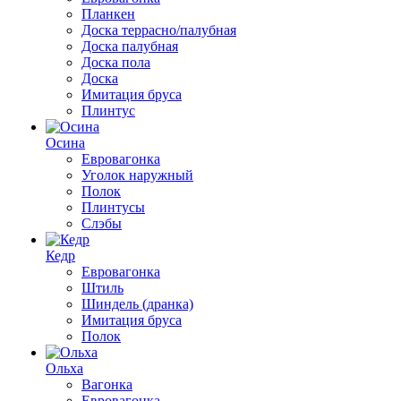
Планкен
Доска террасно/палубная
Доска палубная
Доска пола
Доска
Имитация бруса
Плинтус
Осина
Евровагонка
Уголок наружный
Полок
Плинтусы
Слэбы
Кедр
Евровагонка
Штиль
Шиндель (дранка)
Имитация бруса
Полок
Ольха
Вагонка
Евровагонка