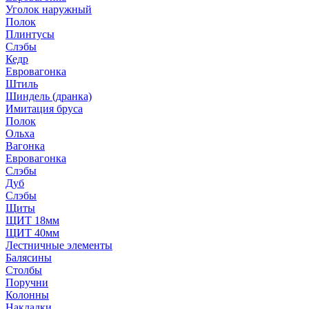
Уголок наружный
Полок
Плинтусы
Слэбы
Кедр
Евровагонка
Штиль
Шиндель (дранка)
Имитация бруса
Полок
Ольха
Вагонка
Евровагонка
Слэбы
Дуб
Слэбы
Щиты
ЩИТ 18мм
ЩИТ 40мм
Лестничные элементы
Балясины
Столбы
Поручни
Колонны
Накладки