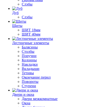
Слэбы
Дуб
Слэбы
Щиты
ЩИТ 18мм
ЩИТ 40мм
Лестничные элементы
Балясины
Столбы
Поручни
Колонны
Накладки
Вкладыши
Тетивы
Окончание перил
Повороты
Ступени
Двери и окна
Двери межкомнатные
Окна