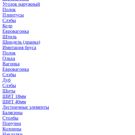
Уголок наружный
Полок
Плинтусы
Слэбы
Кедр
Евровагонка
Штиль
Шиндель (дранка)
Имитация бруса
Полок
Ольха
Вагонка
Евровагонка
Слэбы
Дуб
Слэбы
Щиты
ЩИТ 18мм
ЩИТ 40мм
Лестничные элементы
Балясины
Столбы
Поручни
Колонны
Накладки