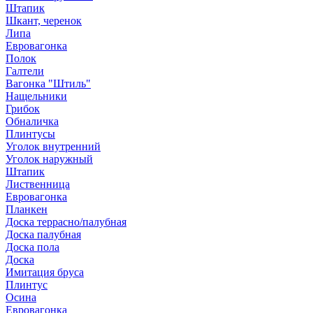
Штапик
Шкант, черенок
Липа
Евровагонка
Полок
Галтели
Вагонка "Штиль"
Нащельники
Грибок
Обналичка
Плинтусы
Уголок внутренний
Уголок наружный
Штапик
Лиственница
Евровагонка
Планкен
Доска террасно/палубная
Доска палубная
Доска пола
Доска
Имитация бруса
Плинтус
Осина
Евровагонка