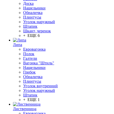
Доска
Нащельники
Обналичка
Плинтусы
Уголок наружный
Штапик
Шкант, черенок
+ ЕЩЕ 6
Липа
Евровагонка
Полок
Галтели
Вагонка "Штиль"
Нащельники
Грибок
Обналичка
Плинтусы
Уголок внутренний
Уголок наружный
Штапик
+ ЕЩЕ 1
Лиственница
Евровагонка