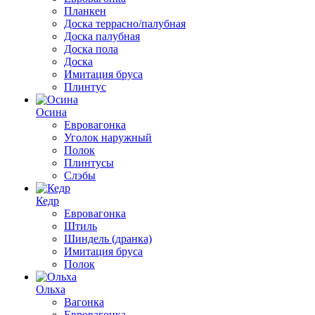
Планкен
Доска террасно/палубная
Доска палубная
Доска пола
Доска
Имитация бруса
Плинтус
Осина
Евровагонка
Уголок наружный
Полок
Плинтусы
Слэбы
Кедр
Евровагонка
Штиль
Шиндель (дранка)
Имитация бруса
Полок
Ольха
Вагонка
Евровагонка