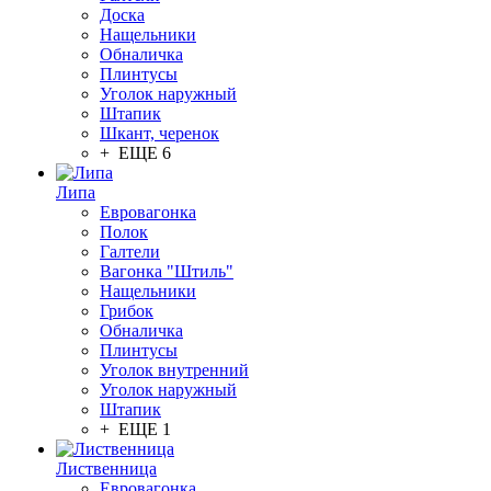
Доска
Нащельники
Обналичка
Плинтусы
Уголок наружный
Штапик
Шкант, черенок
+ ЕЩЕ 6
Липа
Евровагонка
Полок
Галтели
Вагонка "Штиль"
Нащельники
Грибок
Обналичка
Плинтусы
Уголок внутренний
Уголок наружный
Штапик
+ ЕЩЕ 1
Лиственница
Евровагонка