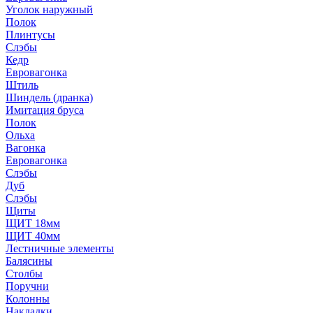
Уголок наружный
Полок
Плинтусы
Слэбы
Кедр
Евровагонка
Штиль
Шиндель (дранка)
Имитация бруса
Полок
Ольха
Вагонка
Евровагонка
Слэбы
Дуб
Слэбы
Щиты
ЩИТ 18мм
ЩИТ 40мм
Лестничные элементы
Балясины
Столбы
Поручни
Колонны
Накладки