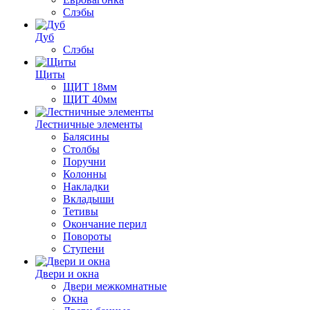
Слэбы
Дуб
Слэбы
Щиты
ЩИТ 18мм
ЩИТ 40мм
Лестничные элементы
Балясины
Столбы
Поручни
Колонны
Накладки
Вкладыши
Тетивы
Окончание перил
Повороты
Ступени
Двери и окна
Двери межкомнатные
Окна