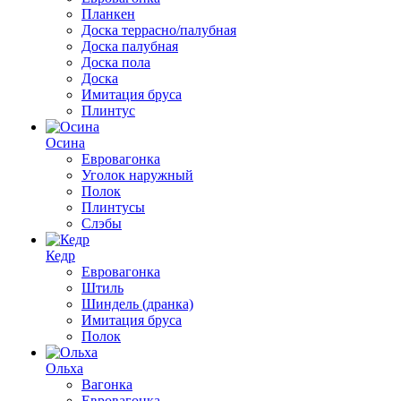
Планкен
Доска террасно/палубная
Доска палубная
Доска пола
Доска
Имитация бруса
Плинтус
Осина
Евровагонка
Уголок наружный
Полок
Плинтусы
Слэбы
Кедр
Евровагонка
Штиль
Шиндель (дранка)
Имитация бруса
Полок
Ольха
Вагонка
Евровагонка