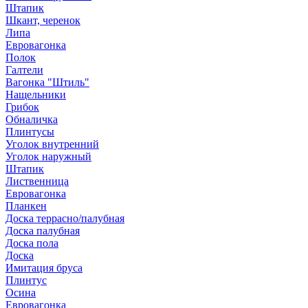
Штапик
Шкант, черенок
Липа
Евровагонка
Полок
Галтели
Вагонка "Штиль"
Нащельники
Грибок
Обналичка
Плинтусы
Уголок внутренний
Уголок наружный
Штапик
Лиственница
Евровагонка
Планкен
Доска террасно/палубная
Доска палубная
Доска пола
Доска
Имитация бруса
Плинтус
Осина
Евровагонка