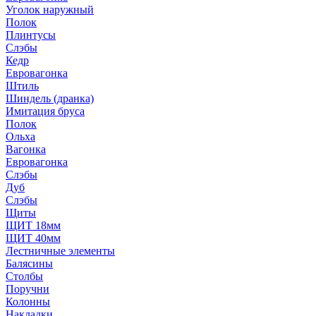
Уголок наружный
Полок
Плинтусы
Слэбы
Кедр
Евровагонка
Штиль
Шиндель (дранка)
Имитация бруса
Полок
Ольха
Вагонка
Евровагонка
Слэбы
Дуб
Слэбы
Щиты
ЩИТ 18мм
ЩИТ 40мм
Лестничные элементы
Балясины
Столбы
Поручни
Колонны
Накладки