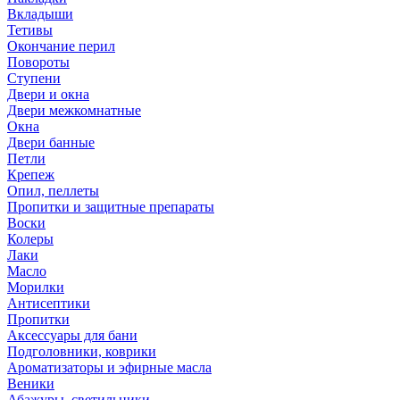
Вкладыши
Тетивы
Окончание перил
Повороты
Ступени
Двери и окна
Двери межкомнатные
Окна
Двери банные
Петли
Крепеж
Опил, пеллеты
Пропитки и защитные препараты
Воски
Колеры
Лаки
Масло
Морилки
Антисептики
Пропитки
Аксессуары для бани
Подголовники, коврики
Ароматизаторы и эфирные масла
Веники
Абажуры, светильники