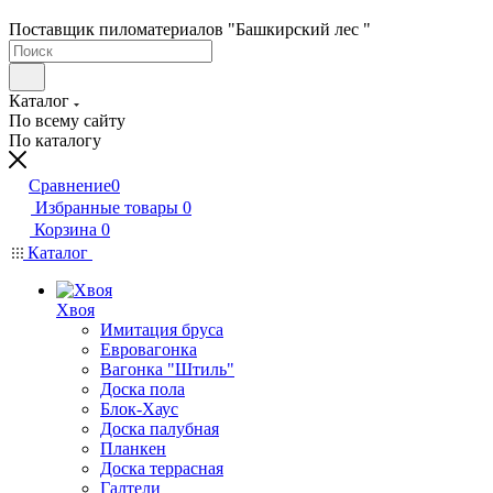
Поставщик пиломатериалов "Башкирский лес "
Каталог
По всему сайту
По каталогу
Сравнение
0
Избранные товары
0
Корзина
0
Каталог
Хвоя
Имитация бруса
Евровагонка
Вагонка "Штиль"
Доска пола
Блок-Хаус
Доска палубная
Планкен
Доска террасная
Галтели