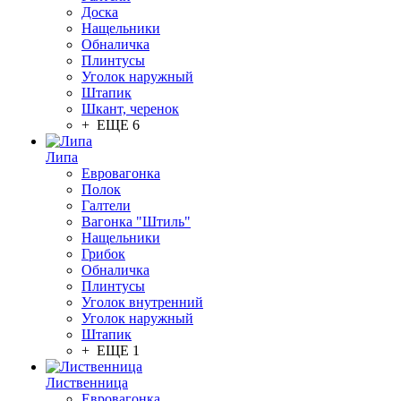
Доска
Нащельники
Обналичка
Плинтусы
Уголок наружный
Штапик
Шкант, черенок
+ ЕЩЕ 6
Липа
Евровагонка
Полок
Галтели
Вагонка "Штиль"
Нащельники
Грибок
Обналичка
Плинтусы
Уголок внутренний
Уголок наружный
Штапик
+ ЕЩЕ 1
Лиственница
Евровагонка