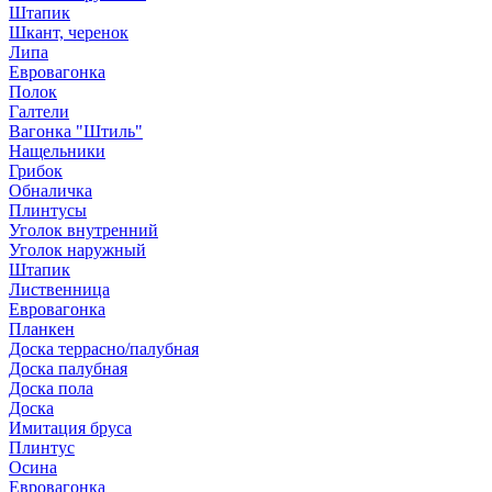
Штапик
Шкант, черенок
Липа
Евровагонка
Полок
Галтели
Вагонка "Штиль"
Нащельники
Грибок
Обналичка
Плинтусы
Уголок внутренний
Уголок наружный
Штапик
Лиственница
Евровагонка
Планкен
Доска террасно/палубная
Доска палубная
Доска пола
Доска
Имитация бруса
Плинтус
Осина
Евровагонка