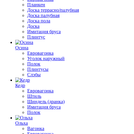
Планкен
Доска террасно/палубная
Доска палубная
Доска пола
Доска
Имитация бруса
Плинтус
Осина
Евровагонка
Уголок наружный
Полок
Плинтусы
Слэбы
Кедр
Евровагонка
Штиль
Шиндель (дранка)
Имитация бруса
Полок
Ольха
Вагонка
Евровагонка