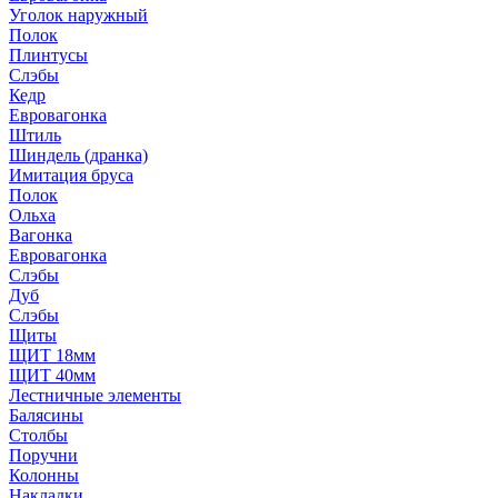
Уголок наружный
Полок
Плинтусы
Слэбы
Кедр
Евровагонка
Штиль
Шиндель (дранка)
Имитация бруса
Полок
Ольха
Вагонка
Евровагонка
Слэбы
Дуб
Слэбы
Щиты
ЩИТ 18мм
ЩИТ 40мм
Лестничные элементы
Балясины
Столбы
Поручни
Колонны
Накладки