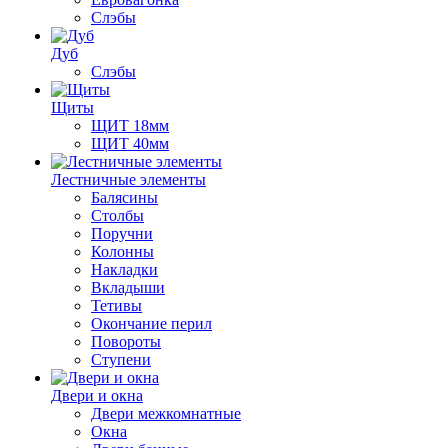
Слэбы
Дуб
Слэбы
Щиты
ЩИТ 18мм
ЩИТ 40мм
Лестничные элементы
Балясины
Столбы
Поручни
Колонны
Накладки
Вкладыши
Тетивы
Окончание перил
Повороты
Ступени
Двери и окна
Двери межкомнатные
Окна