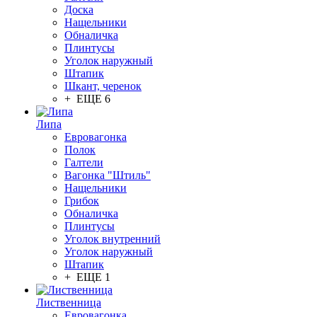
Доска
Нащельники
Обналичка
Плинтусы
Уголок наружный
Штапик
Шкант, черенок
+ ЕЩЕ 6
Липа
Евровагонка
Полок
Галтели
Вагонка "Штиль"
Нащельники
Грибок
Обналичка
Плинтусы
Уголок внутренний
Уголок наружный
Штапик
+ ЕЩЕ 1
Лиственница
Евровагонка