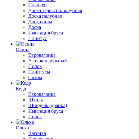
Планкен
Доска террасно/палубная
Доска палубная
Доска пола
Доска
Имитация бруса
Плинтус
Осина
Евровагонка
Уголок наружный
Полок
Плинтусы
Слэбы
Кедр
Евровагонка
Штиль
Шиндель (дранка)
Имитация бруса
Полок
Ольха
Вагонка
Евровагонка