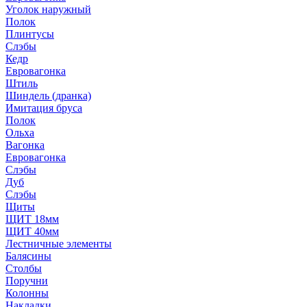
Уголок наружный
Полок
Плинтусы
Слэбы
Кедр
Евровагонка
Штиль
Шиндель (дранка)
Имитация бруса
Полок
Ольха
Вагонка
Евровагонка
Слэбы
Дуб
Слэбы
Щиты
ЩИТ 18мм
ЩИТ 40мм
Лестничные элементы
Балясины
Столбы
Поручни
Колонны
Накладки