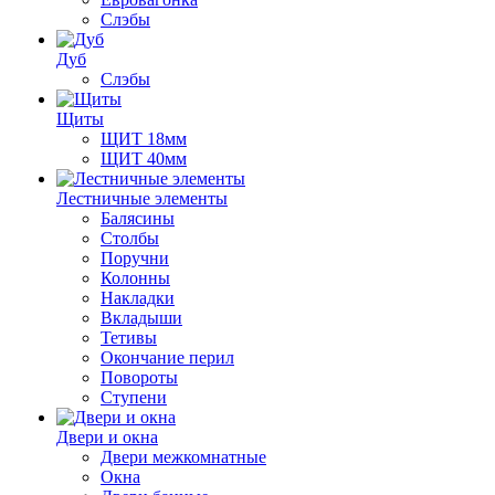
Слэбы
Дуб
Слэбы
Щиты
ЩИТ 18мм
ЩИТ 40мм
Лестничные элементы
Балясины
Столбы
Поручни
Колонны
Накладки
Вкладыши
Тетивы
Окончание перил
Повороты
Ступени
Двери и окна
Двери межкомнатные
Окна