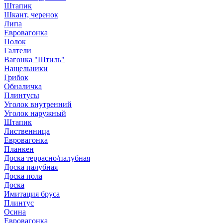
Штапик
Шкант, черенок
Липа
Евровагонка
Полок
Галтели
Вагонка "Штиль"
Нащельники
Грибок
Обналичка
Плинтусы
Уголок внутренний
Уголок наружный
Штапик
Лиственница
Евровагонка
Планкен
Доска террасно/палубная
Доска палубная
Доска пола
Доска
Имитация бруса
Плинтус
Осина
Евровагонка