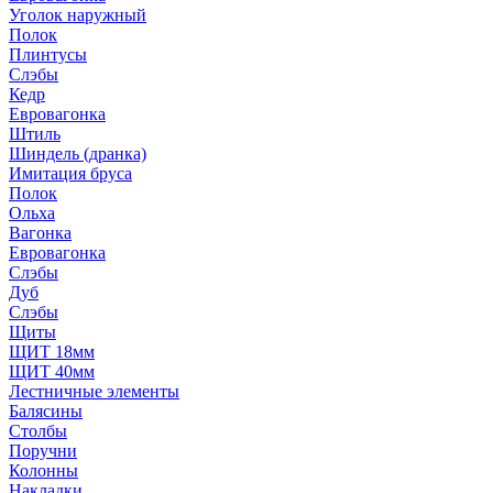
Уголок наружный
Полок
Плинтусы
Слэбы
Кедр
Евровагонка
Штиль
Шиндель (дранка)
Имитация бруса
Полок
Ольха
Вагонка
Евровагонка
Слэбы
Дуб
Слэбы
Щиты
ЩИТ 18мм
ЩИТ 40мм
Лестничные элементы
Балясины
Столбы
Поручни
Колонны
Накладки