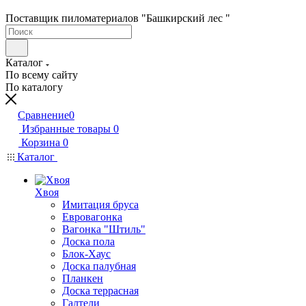
Поставщик пиломатериалов "Башкирский лес "
Каталог
По всему сайту
По каталогу
Сравнение
0
Избранные товары
0
Корзина
0
Каталог
Хвоя
Имитация бруса
Евровагонка
Вагонка "Штиль"
Доска пола
Блок-Хаус
Доска палубная
Планкен
Доска террасная
Галтели