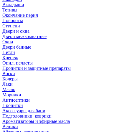
Вкладыши
Тетивы
Окончание перил
Повороты
Ступени
Двери и окна
Двери межкомнатные
Окна
Двери банные
Петли
Крепеж
Опил, пеллеты
Пропитки и защитные препараты
Воски
Колеры
Лаки
Масло
Морилки
Антисептики
Пропитки
Аксессуары для бани
Подголовники, коврики
Ароматизаторы и эфирные масла
Веники
Абажуры, светильники