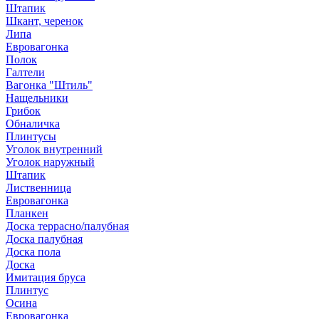
Штапик
Шкант, черенок
Липа
Евровагонка
Полок
Галтели
Вагонка "Штиль"
Нащельники
Грибок
Обналичка
Плинтусы
Уголок внутренний
Уголок наружный
Штапик
Лиственница
Евровагонка
Планкен
Доска террасно/палубная
Доска палубная
Доска пола
Доска
Имитация бруса
Плинтус
Осина
Евровагонка