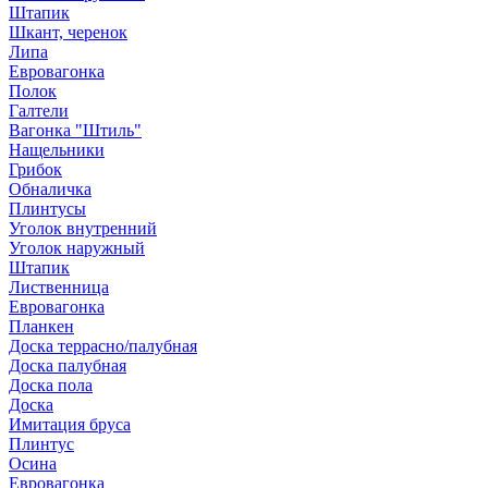
Штапик
Шкант, черенок
Липа
Евровагонка
Полок
Галтели
Вагонка "Штиль"
Нащельники
Грибок
Обналичка
Плинтусы
Уголок внутренний
Уголок наружный
Штапик
Лиственница
Евровагонка
Планкен
Доска террасно/палубная
Доска палубная
Доска пола
Доска
Имитация бруса
Плинтус
Осина
Евровагонка