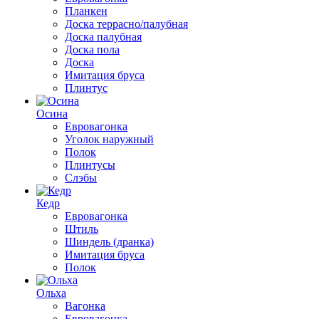
Планкен
Доска террасно/палубная
Доска палубная
Доска пола
Доска
Имитация бруса
Плинтус
Осина
Евровагонка
Уголок наружный
Полок
Плинтусы
Слэбы
Кедр
Евровагонка
Штиль
Шиндель (дранка)
Имитация бруса
Полок
Ольха
Вагонка
Евровагонка