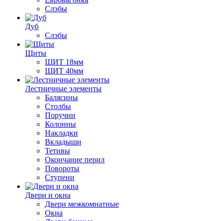
Слэбы
Дуб
Слэбы
Щиты
ЩИТ 18мм
ЩИТ 40мм
Лестничные элементы
Балясины
Столбы
Поручни
Колонны
Накладки
Вкладыши
Тетивы
Окончание перил
Повороты
Ступени
Двери и окна
Двери межкомнатные
Окна