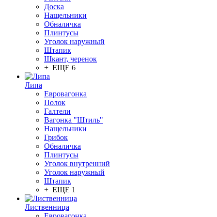
Доска
Нащельники
Обналичка
Плинтусы
Уголок наружный
Штапик
Шкант, черенок
+ ЕЩЕ 6
Липа
Евровагонка
Полок
Галтели
Вагонка "Штиль"
Нащельники
Грибок
Обналичка
Плинтусы
Уголок внутренний
Уголок наружный
Штапик
+ ЕЩЕ 1
Лиственница
Евровагонка