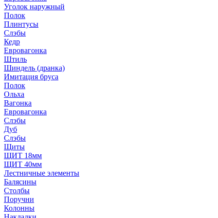
Уголок наружный
Полок
Плинтусы
Слэбы
Кедр
Евровагонка
Штиль
Шиндель (дранка)
Имитация бруса
Полок
Ольха
Вагонка
Евровагонка
Слэбы
Дуб
Слэбы
Щиты
ЩИТ 18мм
ЩИТ 40мм
Лестничные элементы
Балясины
Столбы
Поручни
Колонны
Накладки