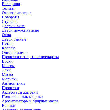
Вкладыши
Тетивы
Окончание перил
Повороты
Ступени
Двери и окна
Двери межкомнатные
Окна
Двери банные
Петли
Крепеж
Опил, пеллеты
Пропитки и защитные препараты
Воски
Колеры
Лаки
Масло
Морилки
Антисептики
Пропитки
Аксессуары для бани
Подголовники, коврики
Ароматизаторы и эфирные масла
Веники
Абажуры, светильники