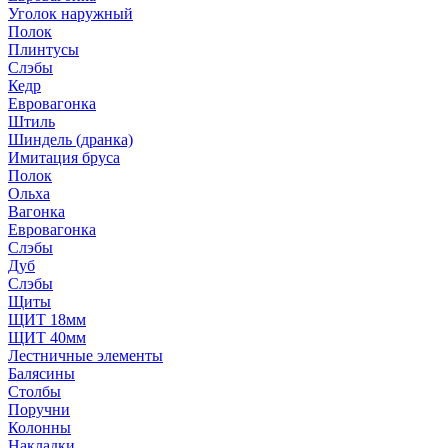
Уголок наружный
Полок
Плинтусы
Слэбы
Кедр
Евровагонка
Штиль
Шиндель (дранка)
Имитация бруса
Полок
Ольха
Вагонка
Евровагонка
Слэбы
Дуб
Слэбы
Щиты
ЩИТ 18мм
ЩИТ 40мм
Лестничные элементы
Балясины
Столбы
Поручни
Колонны
Накладки