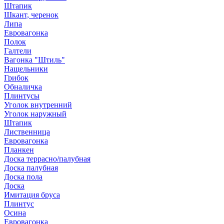
Штапик
Шкант, черенок
Липа
Евровагонка
Полок
Галтели
Вагонка "Штиль"
Нащельники
Грибок
Обналичка
Плинтусы
Уголок внутренний
Уголок наружный
Штапик
Лиственница
Евровагонка
Планкен
Доска террасно/палубная
Доска палубная
Доска пола
Доска
Имитация бруса
Плинтус
Осина
Евровагонка