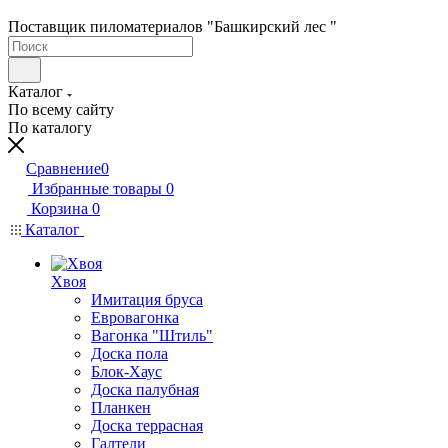
Поставщик пиломатериалов "Башкирский лес "
Каталог
По всему сайту
По каталогу
Сравнение
0
Избранные товары
0
Корзина
0
Каталог
Хвоя
Имитация бруса
Евровагонка
Вагонка "Штиль"
Доска пола
Блок-Хаус
Доска палубная
Планкен
Доска террасная
Галтели