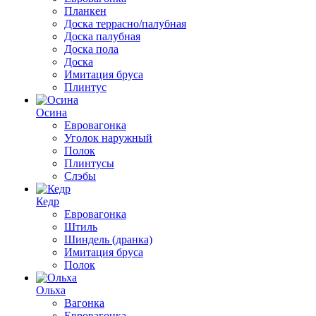
Планкен
Доска террасно/палубная
Доска палубная
Доска пола
Доска
Имитация бруса
Плинтус
Осина
Евровагонка
Уголок наружный
Полок
Плинтусы
Слэбы
Кедр
Евровагонка
Штиль
Шиндель (дранка)
Имитация бруса
Полок
Ольха
Вагонка
Евровагонка