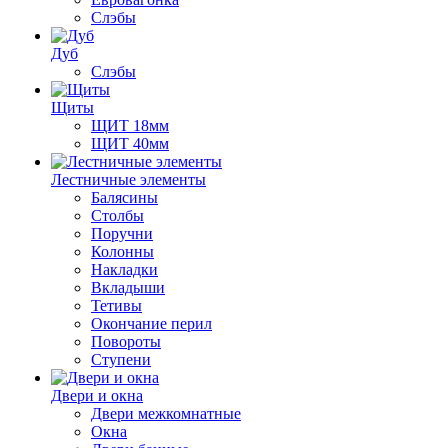
Слэбы
Дуб
Слэбы
Щиты
ЩИТ 18мм
ЩИТ 40мм
Лестничные элементы
Балясины
Столбы
Поручни
Колонны
Накладки
Вкладыши
Тетивы
Окончание перил
Повороты
Ступени
Двери и окна
Двери межкомнатные
Окна