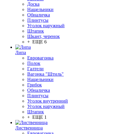
Доска
Нащельники
Обналичка
Плинтусы
Уголок наружный
Штапик
Шкант, черенок
+ ЕЩЕ 6
Липа
Евровагонка
Полок
Галтели
Вагонка "Штиль"
Нащельники
Грибок
Обналичка
Плинтусы
Уголок внутренний
Уголок наружный
Штапик
+ ЕЩЕ 1
Лиственница
Евровагонка