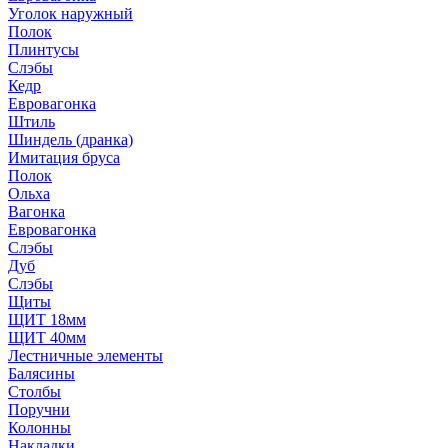
Уголок наружный
Полок
Плинтусы
Слэбы
Кедр
Евровагонка
Штиль
Шиндель (дранка)
Имитация бруса
Полок
Ольха
Вагонка
Евровагонка
Слэбы
Дуб
Слэбы
Щиты
ЩИТ 18мм
ЩИТ 40мм
Лестничные элементы
Балясины
Столбы
Поручни
Колонны
Накладки