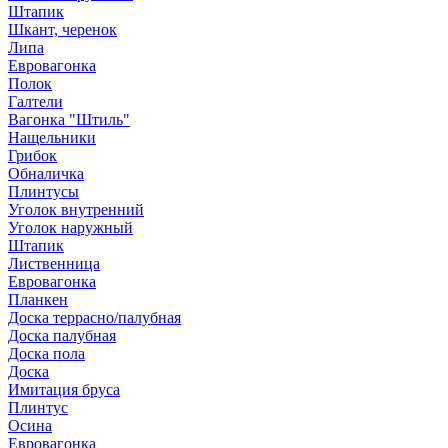
Штапик
Шкант, черенок
Липа
Евровагонка
Полок
Галтели
Вагонка "Штиль"
Нащельники
Грибок
Обналичка
Плинтусы
Уголок внутренний
Уголок наружный
Штапик
Лиственница
Евровагонка
Планкен
Доска террасно/палубная
Доска палубная
Доска пола
Доска
Имитация бруса
Плинтус
Осина
Евровагонка