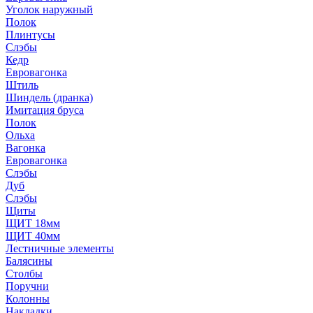
Уголок наружный
Полок
Плинтусы
Слэбы
Кедр
Евровагонка
Штиль
Шиндель (дранка)
Имитация бруса
Полок
Ольха
Вагонка
Евровагонка
Слэбы
Дуб
Слэбы
Щиты
ЩИТ 18мм
ЩИТ 40мм
Лестничные элементы
Балясины
Столбы
Поручни
Колонны
Накладки