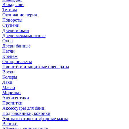
Вкладыши
Тетивы
Окончание перил
Повороты
Ступени
Двери и окна
Двери межкомнатные
Окна
Двери банные
Петли
Крепеж
Опил, пеллеты
Пропитки и защитные препараты
Воски
Колеры
Лаки
Масло
Морилки
Антисептики
Пропитки
Аксессуары для бани
Подголовники, коврики
Ароматизаторы и эфирные масла
Веники
Абажуры, светильники