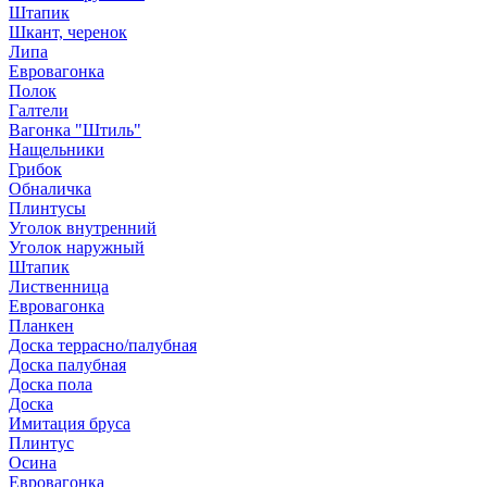
Штапик
Шкант, черенок
Липа
Евровагонка
Полок
Галтели
Вагонка "Штиль"
Нащельники
Грибок
Обналичка
Плинтусы
Уголок внутренний
Уголок наружный
Штапик
Лиственница
Евровагонка
Планкен
Доска террасно/палубная
Доска палубная
Доска пола
Доска
Имитация бруса
Плинтус
Осина
Евровагонка