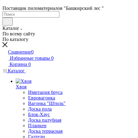
Поставщик пиломатериалов "Башкирский лес "
Каталог
По всему сайту
По каталогу
Сравнение
0
Избранные товары
0
Корзина
0
Каталог
Хвоя
Имитация бруса
Евровагонка
Вагонка "Штиль"
Доска пола
Блок-Хаус
Доска палубная
Планкен
Доска террасная
Галтели