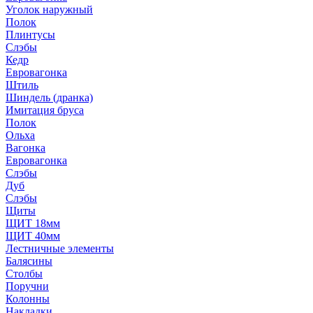
Уголок наружный
Полок
Плинтусы
Слэбы
Кедр
Евровагонка
Штиль
Шиндель (дранка)
Имитация бруса
Полок
Ольха
Вагонка
Евровагонка
Слэбы
Дуб
Слэбы
Щиты
ЩИТ 18мм
ЩИТ 40мм
Лестничные элементы
Балясины
Столбы
Поручни
Колонны
Накладки