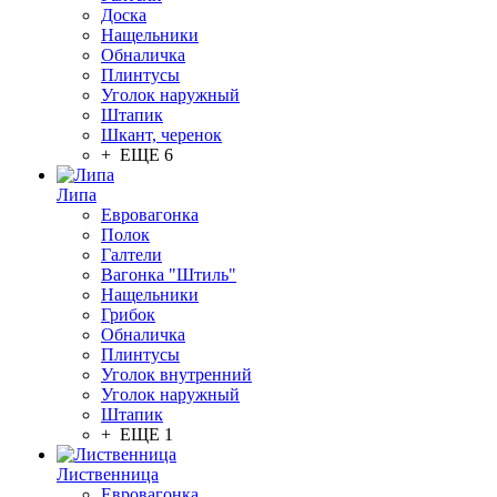
Доска
Нащельники
Обналичка
Плинтусы
Уголок наружный
Штапик
Шкант, черенок
+ ЕЩЕ 6
Липа
Евровагонка
Полок
Галтели
Вагонка "Штиль"
Нащельники
Грибок
Обналичка
Плинтусы
Уголок внутренний
Уголок наружный
Штапик
+ ЕЩЕ 1
Лиственница
Евровагонка