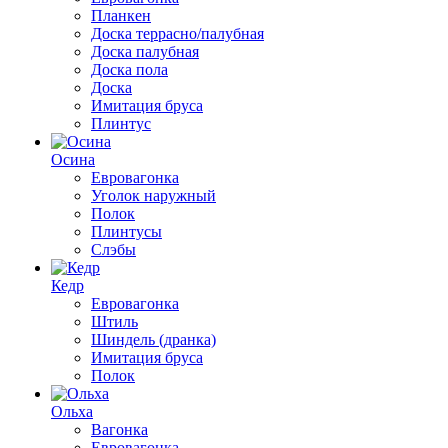
Планкен
Доска террасно/палубная
Доска палубная
Доска пола
Доска
Имитация бруса
Плинтус
Осина
Евровагонка
Уголок наружный
Полок
Плинтусы
Слэбы
Кедр
Евровагонка
Штиль
Шиндель (дранка)
Имитация бруса
Полок
Ольха
Вагонка
Евровагонка