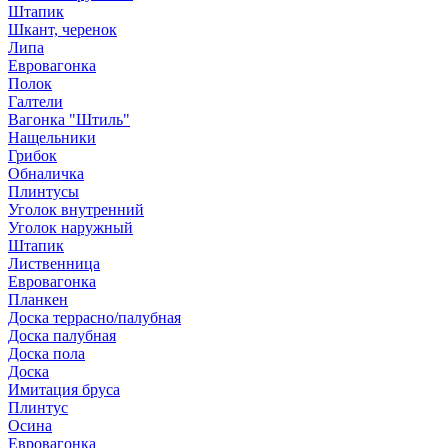
Штапик
Шкант, черенок
Липа
Евровагонка
Полок
Галтели
Вагонка "Штиль"
Нащельники
Грибок
Обналичка
Плинтусы
Уголок внутренний
Уголок наружный
Штапик
Лиственница
Евровагонка
Планкен
Доска террасно/палубная
Доска палубная
Доска пола
Доска
Имитация бруса
Плинтус
Осина
Евровагонка