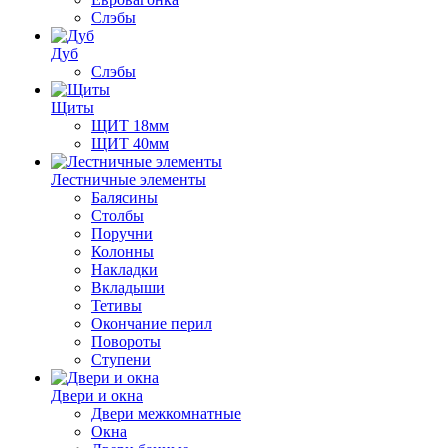
Слэбы
Дуб
Слэбы
Щиты
ЩИТ 18мм
ЩИТ 40мм
Лестничные элементы
Балясины
Столбы
Поручни
Колонны
Накладки
Вкладыши
Тетивы
Окончание перил
Повороты
Ступени
Двери и окна
Двери межкомнатные
Окна