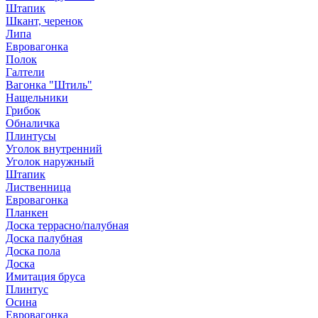
Штапик
Шкант, черенок
Липа
Евровагонка
Полок
Галтели
Вагонка "Штиль"
Нащельники
Грибок
Обналичка
Плинтусы
Уголок внутренний
Уголок наружный
Штапик
Лиственница
Евровагонка
Планкен
Доска террасно/палубная
Доска палубная
Доска пола
Доска
Имитация бруса
Плинтус
Осина
Евровагонка