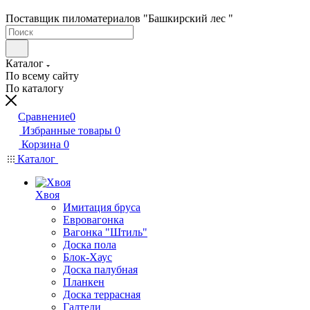
Поставщик пиломатериалов "Башкирский лес "
Каталог
По всему сайту
По каталогу
Сравнение
0
Избранные товары
0
Корзина
0
Каталог
Хвоя
Имитация бруса
Евровагонка
Вагонка "Штиль"
Доска пола
Блок-Хаус
Доска палубная
Планкен
Доска террасная
Галтели