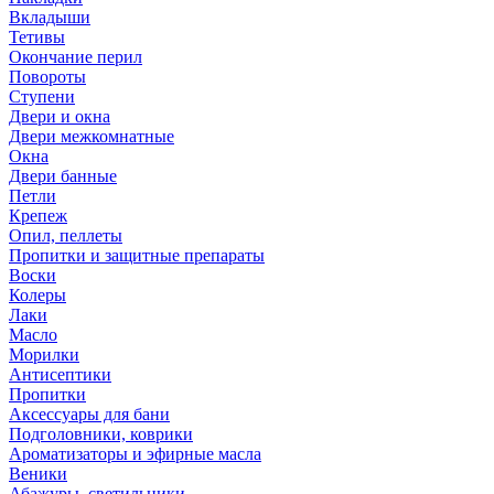
Вкладыши
Тетивы
Окончание перил
Повороты
Ступени
Двери и окна
Двери межкомнатные
Окна
Двери банные
Петли
Крепеж
Опил, пеллеты
Пропитки и защитные препараты
Воски
Колеры
Лаки
Масло
Морилки
Антисептики
Пропитки
Аксессуары для бани
Подголовники, коврики
Ароматизаторы и эфирные масла
Веники
Абажуры, светильники