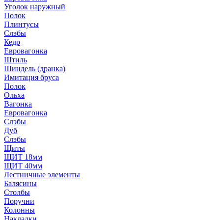
Уголок наружный
Полок
Плинтусы
Слэбы
Кедр
Евровагонка
Штиль
Шиндель (дранка)
Имитация бруса
Полок
Ольха
Вагонка
Евровагонка
Слэбы
Дуб
Слэбы
Щиты
ЩИТ 18мм
ЩИТ 40мм
Лестничные элементы
Балясины
Столбы
Поручни
Колонны
Накладки