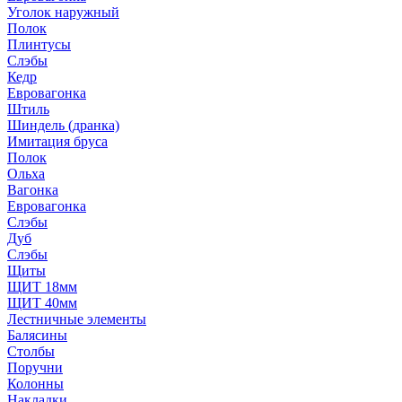
Уголок наружный
Полок
Плинтусы
Слэбы
Кедр
Евровагонка
Штиль
Шиндель (дранка)
Имитация бруса
Полок
Ольха
Вагонка
Евровагонка
Слэбы
Дуб
Слэбы
Щиты
ЩИТ 18мм
ЩИТ 40мм
Лестничные элементы
Балясины
Столбы
Поручни
Колонны
Накладки