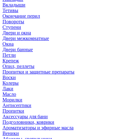
Вкладыши
Тетивы
Окончание перил
Повороты
Ступени
Двери и окна
Двери межкомнатные
Окна
Двери банные
Петли
Крепеж
Опил, пеллеты
Пропитки и защитные препараты
Воски
Колеры
Лаки
Масло
Морилки
Антисептики
Пропитки
Аксессуары для бани
Подголовники, коврики
Ароматизаторы и эфирные масла
Веники
Абажуры, светильники