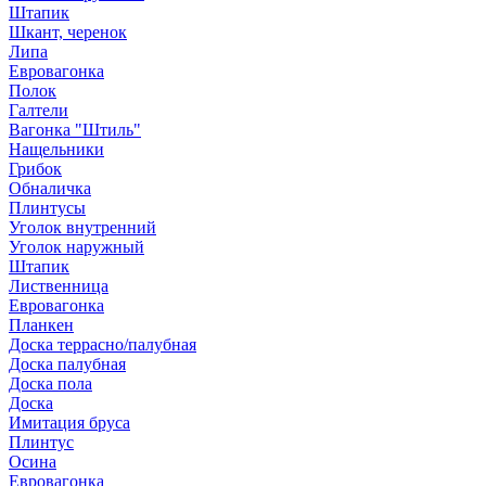
Штапик
Шкант, черенок
Липа
Евровагонка
Полок
Галтели
Вагонка "Штиль"
Нащельники
Грибок
Обналичка
Плинтусы
Уголок внутренний
Уголок наружный
Штапик
Лиственница
Евровагонка
Планкен
Доска террасно/палубная
Доска палубная
Доска пола
Доска
Имитация бруса
Плинтус
Осина
Евровагонка