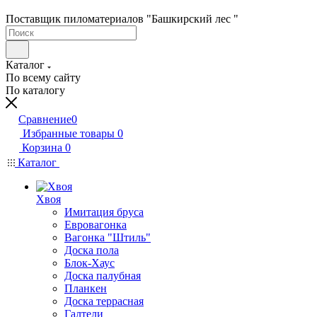
Поставщик пиломатериалов "Башкирский лес "
Каталог
По всему сайту
По каталогу
Сравнение
0
Избранные товары
0
Корзина
0
Каталог
Хвоя
Имитация бруса
Евровагонка
Вагонка "Штиль"
Доска пола
Блок-Хаус
Доска палубная
Планкен
Доска террасная
Галтели