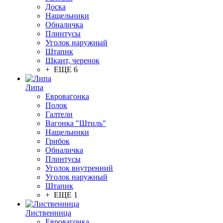
Доска
Нащельники
Обналичка
Плинтусы
Уголок наружный
Штапик
Шкант, черенок
+ ЕЩЕ 6
Липа
Евровагонка
Полок
Галтели
Вагонка "Штиль"
Нащельники
Грибок
Обналичка
Плинтусы
Уголок внутренний
Уголок наружный
Штапик
+ ЕЩЕ 1
Лиственница
Евровагонка