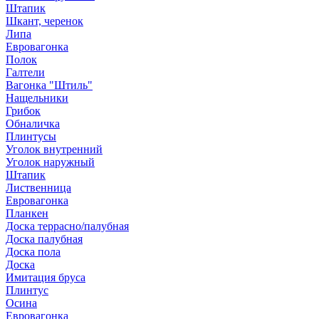
Штапик
Шкант, черенок
Липа
Евровагонка
Полок
Галтели
Вагонка "Штиль"
Нащельники
Грибок
Обналичка
Плинтусы
Уголок внутренний
Уголок наружный
Штапик
Лиственница
Евровагонка
Планкен
Доска террасно/палубная
Доска палубная
Доска пола
Доска
Имитация бруса
Плинтус
Осина
Евровагонка