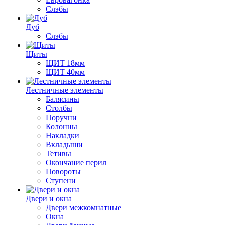
Слэбы
Дуб
Слэбы
Щиты
ЩИТ 18мм
ЩИТ 40мм
Лестничные элементы
Балясины
Столбы
Поручни
Колонны
Накладки
Вкладыши
Тетивы
Окончание перил
Повороты
Ступени
Двери и окна
Двери межкомнатные
Окна