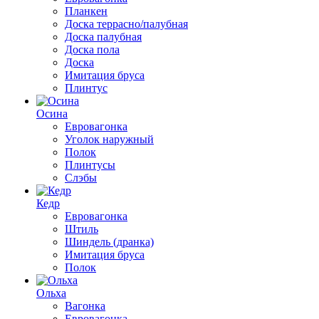
Планкен
Доска террасно/палубная
Доска палубная
Доска пола
Доска
Имитация бруса
Плинтус
Осина
Евровагонка
Уголок наружный
Полок
Плинтусы
Слэбы
Кедр
Евровагонка
Штиль
Шиндель (дранка)
Имитация бруса
Полок
Ольха
Вагонка
Евровагонка