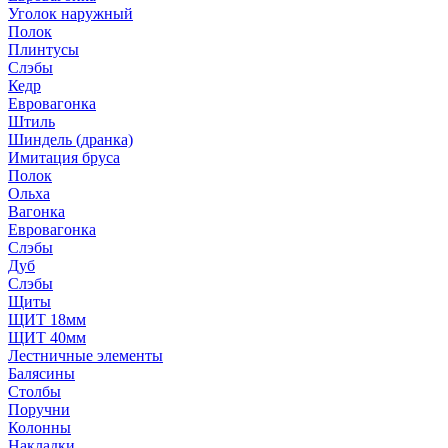
Уголок наружный
Полок
Плинтусы
Слэбы
Кедр
Евровагонка
Штиль
Шиндель (дранка)
Имитация бруса
Полок
Ольха
Вагонка
Евровагонка
Слэбы
Дуб
Слэбы
Щиты
ЩИТ 18мм
ЩИТ 40мм
Лестничные элементы
Балясины
Столбы
Поручни
Колонны
Накладки