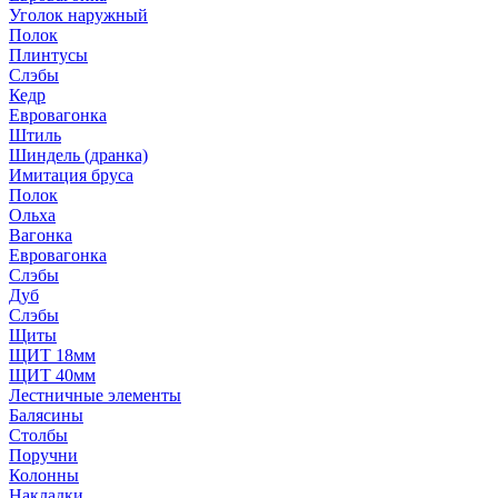
Уголок наружный
Полок
Плинтусы
Слэбы
Кедр
Евровагонка
Штиль
Шиндель (дранка)
Имитация бруса
Полок
Ольха
Вагонка
Евровагонка
Слэбы
Дуб
Слэбы
Щиты
ЩИТ 18мм
ЩИТ 40мм
Лестничные элементы
Балясины
Столбы
Поручни
Колонны
Накладки