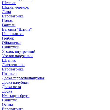
Штапик
Шкант, черенок
Липа
Евровагонка
Полок
Галтели
Вагонка "Штиль"
Нащельники
Грибок
Обналичка
Плинтусы
Уголок внутренний
Уголок наружный
Штапик
Лиственница
Евровагонка
Планкен
Доска террасно/палубная
Доска палубная
Доска пола
Доска
Имитация бруса
Плинтус
Осина
Евровагонка