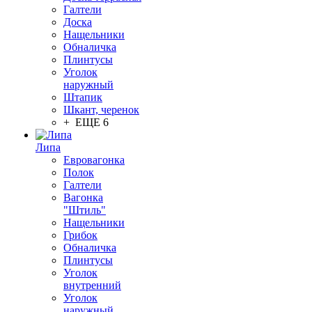
Галтели
Доска
Нащельники
Обналичка
Плинтусы
Уголок
наружный
Штапик
Шкант, черенок
+ ЕЩЕ 6
Липа
Евровагонка
Полок
Галтели
Вагонка
"Штиль"
Нащельники
Грибок
Обналичка
Плинтусы
Уголок
внутренний
Уголок
наружный