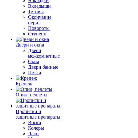
Накладки
Вкладыши
Тетивы
Окончание
перил
Повороты
Ступени
Двери и окна
Двери
межкомнатные
Окна
Двери банные
Петли
Крепеж
Опил, пеллеты
Пропитки и
защитные препараты
Воски
Колеры
Лаки