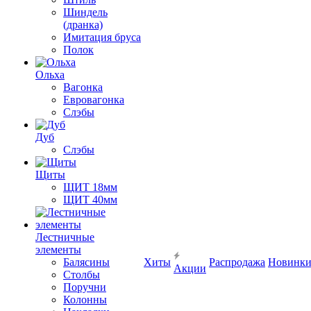
Шиндель
(дранка)
Имитация бруса
Полок
Ольха
Вагонка
Евровагонка
Слэбы
Дуб
Слэбы
Щиты
ЩИТ 18мм
ЩИТ 40мм
Лестничные
элементы
Балясины
Хиты
Распродажа
Новинк
Акции
Столбы
Поручни
Колонны