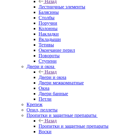
Назад
Лестничные элементы
Балясины
Столбы
Поручни
Колонны
Накладки
Вкладыши
Тетивы
Окончание перил
Повороты
Ступени
Двери и окна
Назад
Двери и окна
Двери межкомнатные
Окна
Двери банные
Петли
Крепеж
Опил, пеллеты
Пропитки и защитные препараты
Назад
Пропитки и защитные препараты
Воски