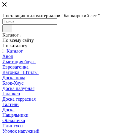
Поставщик пиломатериалов "Башкирский лес "
Каталог
По всему сайту
По каталогу
Каталог
Хвоя
Имитация бруса
Евровагонка
Вагонка "Штиль"
Доска пола
Блок-Хаус
Доска палубная
Планкен
Доска террасная
Галтели
Доска
Нащельники
Обналичка
Плинтусы
Уголок наружный