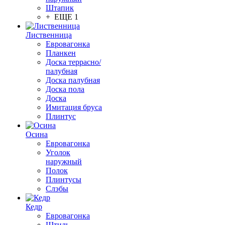
Штапик
+ ЕЩЕ 1
Лиственница
Евровагонка
Планкен
Доска террасно/
палубная
Доска палубная
Доска пола
Доска
Имитация бруса
Плинтус
Осина
Евровагонка
Уголок
наружный
Полок
Плинтусы
Слэбы
Кедр
Евровагонка
Штиль