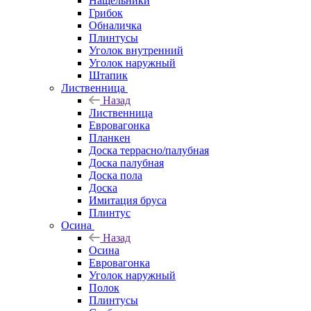
Нащельники
Грибок
Обналичка
Плинтусы
Уголок внутренний
Уголок наружный
Штапик
Лиственница
Назад
Лиственница
Евровагонка
Планкен
Доска террасно/палубная
Доска палубная
Доска пола
Доска
Имитация бруса
Плинтус
Осина
Назад
Осина
Евровагонка
Уголок наружный
Полок
Плинтусы