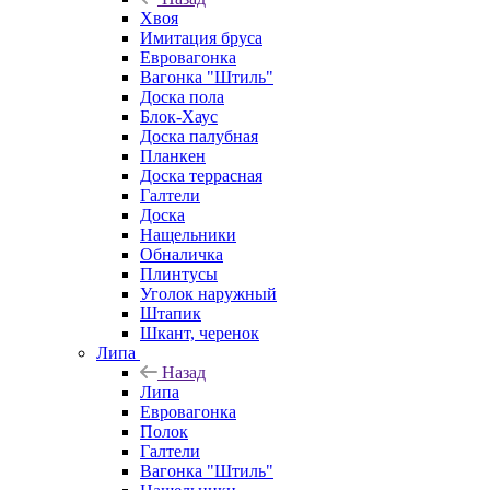
Хвоя
Имитация бруса
Евровагонка
Вагонка "Штиль"
Доска пола
Блок-Хаус
Доска палубная
Планкен
Доска террасная
Галтели
Доска
Нащельники
Обналичка
Плинтусы
Уголок наружный
Штапик
Шкант, черенок
Липа
Назад
Липа
Евровагонка
Полок
Галтели
Вагонка "Штиль"