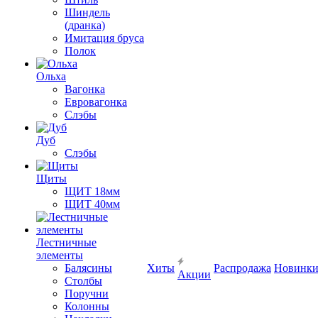
Шиндель
(дранка)
Имитация бруса
Полок
Ольха
Вагонка
Евровагонка
Слэбы
Дуб
Слэбы
Щиты
ЩИТ 18мм
ЩИТ 40мм
Лестничные
элементы
Балясины
Хиты
Распродажа
Новинк
Акции
Столбы
Поручни
Колонны