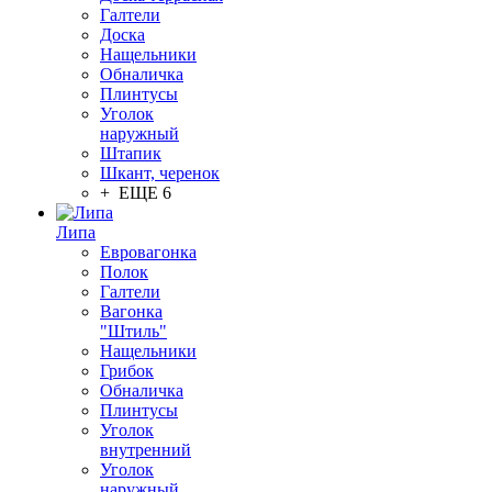
Галтели
Доска
Нащельники
Обналичка
Плинтусы
Уголок
наружный
Штапик
Шкант, черенок
+ ЕЩЕ 6
Липа
Евровагонка
Полок
Галтели
Вагонка
"Штиль"
Нащельники
Грибок
Обналичка
Плинтусы
Уголок
внутренний
Уголок
наружный