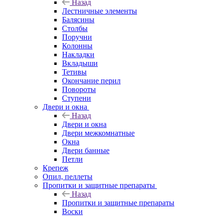
Назад
Лестничные элементы
Балясины
Столбы
Поручни
Колонны
Накладки
Вкладыши
Тетивы
Окончание перил
Повороты
Ступени
Двери и окна
Назад
Двери и окна
Двери межкомнатные
Окна
Двери банные
Петли
Крепеж
Опил, пеллеты
Пропитки и защитные препараты
Назад
Пропитки и защитные препараты
Воски