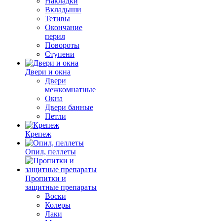
Накладки
Вкладыши
Тетивы
Окончание
перил
Повороты
Ступени
Двери и окна
Двери
межкомнатные
Окна
Двери банные
Петли
Крепеж
Опил, пеллеты
Пропитки и
защитные препараты
Воски
Колеры
Лаки