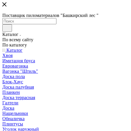
Поставщик пиломатериалов "Башкирский лес "
Каталог
По всему сайту
По каталогу
Каталог
Хвоя
Имитация бруса
Евровагонка
Вагонка "Штиль"
Доска пола
Блок-Хаус
Доска палубная
Планкен
Доска террасная
Галтели
Доска
Нащельники
Обналичка
Плинтусы
Уголок наружный