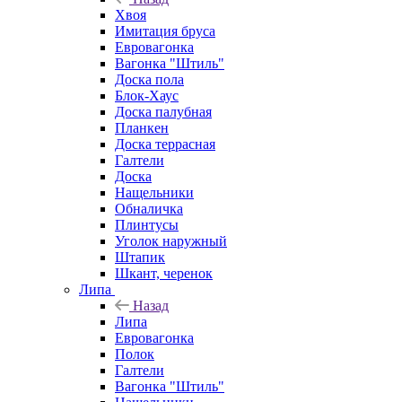
Хвоя
Имитация бруса
Евровагонка
Вагонка "Штиль"
Доска пола
Блок-Хаус
Доска палубная
Планкен
Доска террасная
Галтели
Доска
Нащельники
Обналичка
Плинтусы
Уголок наружный
Штапик
Шкант, черенок
Липа
Назад
Липа
Евровагонка
Полок
Галтели
Вагонка "Штиль"