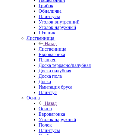
Нащельники
Грибок
Обналичка
Плинтусы
Уголок внутренний
Уголок наружный
Штапик
Лиственница
Назад
Лиственница
Евровагонка
Планкен
Доска террасно/палубная
Доска палубная
Доска пола
Доска
Имитация бруса
Плинтус
Осина
Назад
Осина
Евровагонка
Уголок наружный
Полок
Плинтусы