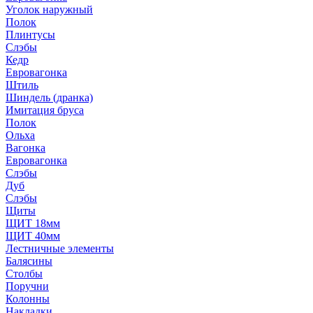
Уголок наружный
Полок
Плинтусы
Слэбы
Кедр
Евровагонка
Штиль
Шиндель (дранка)
Имитация бруса
Полок
Ольха
Вагонка
Евровагонка
Слэбы
Дуб
Слэбы
Щиты
ЩИТ 18мм
ЩИТ 40мм
Лестничные элементы
Балясины
Столбы
Поручни
Колонны
Накладки