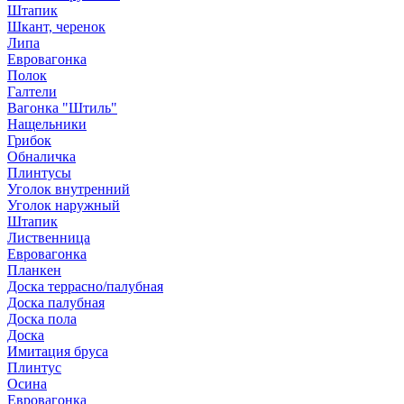
Штапик
Шкант, черенок
Липа
Евровагонка
Полок
Галтели
Вагонка "Штиль"
Нащельники
Грибок
Обналичка
Плинтусы
Уголок внутренний
Уголок наружный
Штапик
Лиственница
Евровагонка
Планкен
Доска террасно/палубная
Доска палубная
Доска пола
Доска
Имитация бруса
Плинтус
Осина
Евровагонка