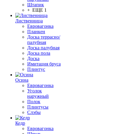
Штапик
+ ЕЩЕ 1
Лиственница
Евровагонка
Планкен
Доска террасно/
палубная
Доска палубная
Доска пола
Доска
Имитация бруса
Плинтус
Осина
Евровагонка
Уголок
наружный
Полок
Плинтусы
Слэбы
Кедр
Евровагонка
Штиль