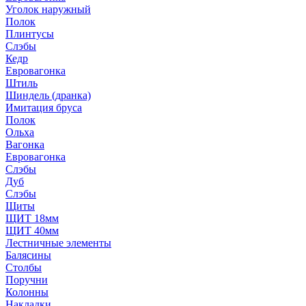
Уголок наружный
Полок
Плинтусы
Слэбы
Кедр
Евровагонка
Штиль
Шиндель (дранка)
Имитация бруса
Полок
Ольха
Вагонка
Евровагонка
Слэбы
Дуб
Слэбы
Щиты
ЩИТ 18мм
ЩИТ 40мм
Лестничные элементы
Балясины
Столбы
Поручни
Колонны
Накладки