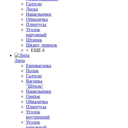
Галтели
Доска
Нащельники
Обналичка
Плинтусы
Уголок
наружный
Штапик
Шкант, черенок
+ ЕЩЕ 6
Липа
Евровагонка
Полок
Галтели
Вагонка
"Штиль"
Нащельники
Грибок
Обналичка
Плинтусы
Уголок
внутренний
Уголок
наружный