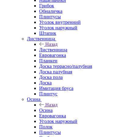
Нащельники
Грибок
Обналичка
Плинтусы
Уголок внутренний
Уголок наружный
Штапик
Лиственница
Назад
Лиственница
Евровагонка
Планкен
Доска террасно/палубная
Доска палубная
Доска пола
Доска
Имитация бруса
Плинтус
Осина
Назад
Осина
Евровагонка
Уголок наружный
Полок
Плинтусы