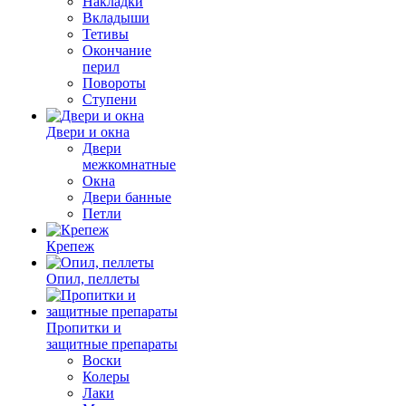
Накладки
Вкладыши
Тетивы
Окончание
перил
Повороты
Ступени
Двери и окна
Двери
межкомнатные
Окна
Двери банные
Петли
Крепеж
Опил, пеллеты
Пропитки и
защитные препараты
Воски
Колеры
Лаки