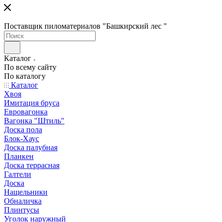
Поставщик пиломатериалов "Башкирский лес "
Каталог
По всему сайту
По каталогу
Каталог
Хвоя
Имитация бруса
Евровагонка
Вагонка "Штиль"
Доска пола
Блок-Хаус
Доска палубная
Планкен
Доска террасная
Галтели
Доска
Нащельники
Обналичка
Плинтусы
Уголок наружный