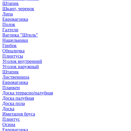
Штапик
Шкант, черенок
Липа
Евровагонка
Полок
Галтели
Вагонка "Штиль"
Нащельники
Грибок
Обналичка
Плинтусы
Уголок внутренний
Уголок наружный
Штапик
Лиственница
Евровагонка
Планкен
Доска террасно/палубная
Доска палубная
Доска пола
Доска
Имитация бруса
Плинтус
Осина
Евровагонка