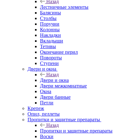
Назад
Лестничные элементы
Балясины
Столбы
Поручни
Колонны
Накладки
Вкладыши
Тетивы
Окончание перил
Повороты
Ступени
Двери и окна
Назад
Двери и окна
Двери межкомнатные
Окна
Двери банные
Петли
Крепеж
Опил, пеллеты
Пропитки и защитные препараты
Назад
Пропитки и защитные препараты
Воски