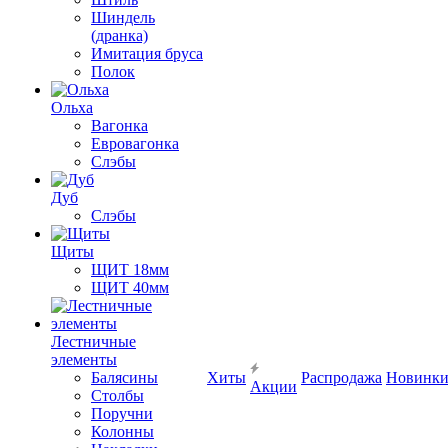
Шиндель
(дранка)
Имитация бруса
Полок
Ольха
Вагонка
Евровагонка
Слэбы
Дуб
Слэбы
Щиты
ЩИТ 18мм
ЩИТ 40мм
Лестничные
элементы
Балясины
Хиты
Распродажа
Новинк
Акции
Столбы
Поручни
Колонны