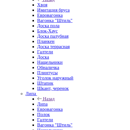
Хвоя
Имитация бруса
Евровагонка
Вагонка "Штиль"
Доска пола
Блок-Хаус
Доска палубная
Планкен
Доска террасная
Галтели
Доска
Нащельники
Обналичка
Плинтусы
Уголок наружный
Штапик
Шкант, черенок
Липа
Назад
Липа
Евровагонка
Полок
Галтели
Вагонка "Штиль"