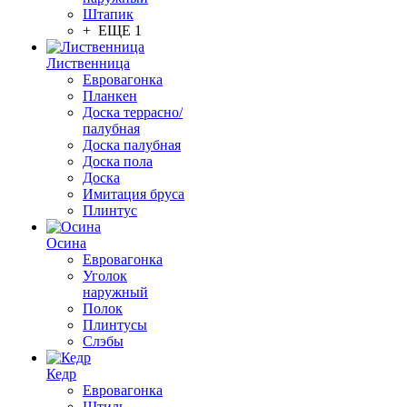
Штапик
+ ЕЩЕ 1
Лиственница
Евровагонка
Планкен
Доска террасно/
палубная
Доска палубная
Доска пола
Доска
Имитация бруса
Плинтус
Осина
Евровагонка
Уголок
наружный
Полок
Плинтусы
Слэбы
Кедр
Евровагонка
Штиль