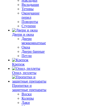
Накладки
Вкладыши
Тетивы
Окончание
перил
Повороты
Ступени
Двери и окна
Двери
межкомнатные
Окна
Двери банные
Петли
Крепеж
Опил, пеллеты
Пропитки и
защитные препараты
Воски
Колеры
Лаки