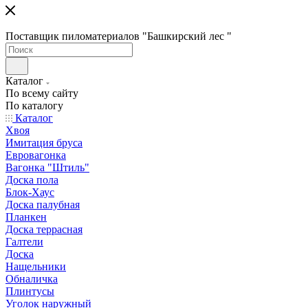
Поставщик пиломатериалов "Башкирский лес "
Каталог
По всему сайту
По каталогу
Каталог
Хвоя
Имитация бруса
Евровагонка
Вагонка "Штиль"
Доска пола
Блок-Хаус
Доска палубная
Планкен
Доска террасная
Галтели
Доска
Нащельники
Обналичка
Плинтусы
Уголок наружный