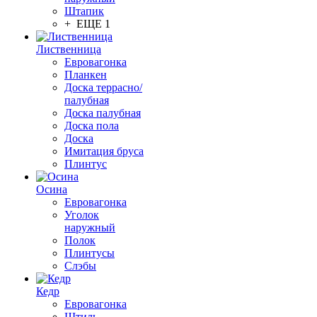
Штапик
+ ЕЩЕ 1
Лиственница
Евровагонка
Планкен
Доска террасно/
палубная
Доска палубная
Доска пола
Доска
Имитация бруса
Плинтус
Осина
Евровагонка
Уголок
наружный
Полок
Плинтусы
Слэбы
Кедр
Евровагонка
Штиль