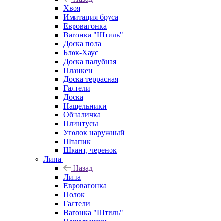
Хвоя
Имитация бруса
Евровагонка
Вагонка "Штиль"
Доска пола
Блок-Хаус
Доска палубная
Планкен
Доска террасная
Галтели
Доска
Нащельники
Обналичка
Плинтусы
Уголок наружный
Штапик
Шкант, черенок
Липа
Назад
Липа
Евровагонка
Полок
Галтели
Вагонка "Штиль"