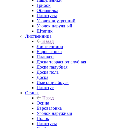
Нащельники
Грибок
Обналичка
Плинтусы
Уголок внутренний
Уголок наружный
Штапик
Лиственница
Назад
Лиственница
Евровагонка
Планкен
Доска террасно/палубная
Доска палубная
Доска пола
Доска
Имитация бруса
Плинтус
Осина
Назад
Осина
Евровагонка
Уголок наружный
Полок
Плинтусы