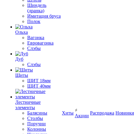
Шиндель
(дранка)
Имитация бруса
Полок
Ольха
Вагонка
Евровагонка
Слэбы
Дуб
Слэбы
Щиты
ЩИТ 18мм
ЩИТ 40мм
Лестничные
элементы
Балясины
Хиты
Распродажа
Новинк
Акции
Столбы
Поручни
Колонны