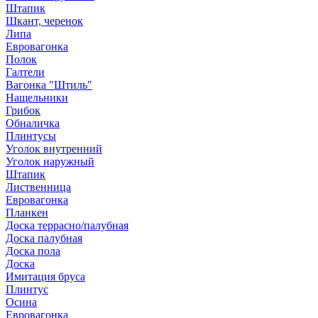
Штапик
Шкант, черенок
Липа
Евровагонка
Полок
Галтели
Вагонка "Штиль"
Нащельники
Грибок
Обналичка
Плинтусы
Уголок внутренний
Уголок наружный
Штапик
Лиственница
Евровагонка
Планкен
Доска террасно/палубная
Доска палубная
Доска пола
Доска
Имитация бруса
Плинтус
Осина
Евровагонка