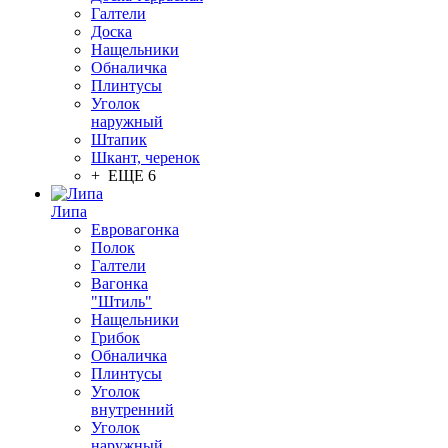
Галтели
Доска
Нащельники
Обналичка
Плинтусы
Уголок
наружный
Штапик
Шкант, черенок
+ ЕЩЕ 6
Липа
Евровагонка
Полок
Галтели
Вагонка
"Штиль"
Нащельники
Грибок
Обналичка
Плинтусы
Уголок
внутренний
Уголок
наружный