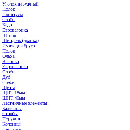
Уголок наружный
Полок
Плинтусы
Слэбы
Кедр
Евровагонка
Штиль
Шиндель (дранка)
Имитация бруса
Полок
Ольха
Вагонка
Евровагонка
Слэбы
Дуб
Слэбы
Щиты
ЩИТ 18мм
ЩИТ 40мм
Лестничные элементы
Балясины
Столбы
Поручни
Колонны
Накладки