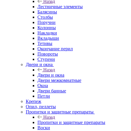
Назад
Лестничные элементы
Балясины
Столбы
Поручни
Колонны
Накладки
Вкладыши
Тетивы
Окончание перил
Повороты
Ступени
Двери и окна
Назад
Двери и окна
Двери межкомнатные
Окна
Двери банные
Петли
Крепеж
Опил, пеллеты
Пропитки и защитные препараты
Назад
Пропитки и защитные препараты
Воски