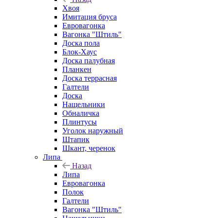
Хвоя
Имитация бруса
Евровагонка
Вагонка "Штиль"
Доска пола
Блок-Хаус
Доска палубная
Планкен
Доска террасная
Галтели
Доска
Нащельники
Обналичка
Плинтусы
Уголок наружный
Штапик
Шкант, черенок
Липа
Назад
Липа
Евровагонка
Полок
Галтели
Вагонка "Штиль"