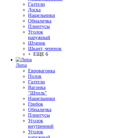
Галтели
Доска
Нащельники
Обналичка
Плинтусы
Уголок
наружный
Штапик
Шкант, черенок
+ ЕЩЕ 6
Липа
Евровагонка
Полок
Галтели
Вагонка
"Штиль"
Нащельники
Грибок
Обналичка
Плинтусы
Уголок
внутренний
Уголок
наружный