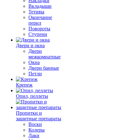
Накладки
Вкладыши
Тетивы
Окончание
перил
Повороты
Ступени
Двери и окна
Двери
межкомнатные
Окна
Двери банные
Петли
Крепеж
Опил, пеллеты
Пропитки и
защитные препараты
Воски
Колеры
Лаки